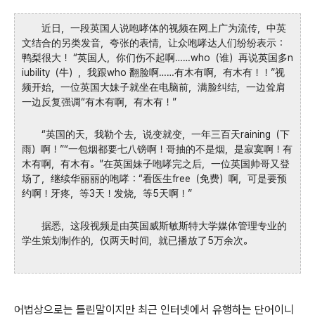
近日，一段英国人说咆哮体的视频在网上广为流传，中英
文结合的另类发音，夸张的表情，让众咆哮达人们纷纷表示：
鸭梨很大！ “英国人，你们伤不起啊……who（谁）再说英国多n
iubility（牛），我跟who 翻脸啊……有木有啊，有木有！！”视
频开始，一位英国大妹子就坐在电脑前，满脸纠结，一边耸肩
一边反复强调“有木有啊，有木有！”
“英国的天，我勒个去，说变就变，一年三百天raining（下
雨）啊！”“一包烟都要七八镑啊！哥抽的不是烟，是寂寞啊！有
木有啊，有木有。”在英国妹子咆哮完之后，一位英国帅哥又登
场了，继续华丽丽的咆哮：“看医生free（免费）啊，可是要预
约啊！牙疼，等3天！发烧，等5天啊！”
据悉，这段视频是由英国威斯敏斯特大学媒体管理专业的
学生策划制作的，仅两天时间，就已播放了5万余次。
어법상으로는 틀린말이지만 최근 인터넷에서 유행하는 단어이니