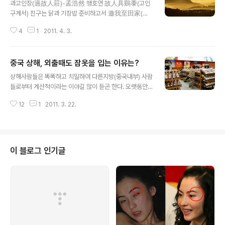
과고인장(過故人莊)-孟浩然 맹호연 故人具鷄黍(고인
구계서) 친구는 닭과 기장밥 준비하고서 邀我至田家(요
아지전가) 시골집으로 나를 초대하였네. 綠樹村邊合(녹
4
1
2011. 4. 3.
수촌변합) 푸르른 나무숲 마을 주위를 둘러있고 靑山郭外
斜(청산곽외사) 멀리 교외로 비스듬히 청산이 보인다. 開
軒面場圃(개헌면장포) 창문 열어 마당가의 채마밭을 마주
중국 상해, 외출때도 잠옷을 입는 이유는?
하며 把酒話桑麻(파주화상마) 술잔 기울이며 뽕과 삼을
글 내용
얘기하네. 待到重陽節(대도중양절) 중양절 되기를 기다
상해사람들은 똑똑하고 치밀하여 다른지방(중국내부) 사람
려 還來就菊花(환래취국화) 다시와 국화를 취해 볼거나
들로부터 계산적이라는 이야길 많이 듣곤 한다. 오랫동안
지난해에 찍은사진이 맹호연의 과고인장 시를 떠오르게 만
경쟁이 치열한 대도시에서 살아가며 상업을 중요시한 결과
드는 절경이었다. 전형적인 전원 자연시로 농촌 전경에 딱
12
1
2011. 3. 22.
형성된 성품이라고 할 수 있다 치밀하지 않으면 생존이 불
맞는 풍경이다. 예나 지금이나 초여름을 즐기는 음식으론
가능했기에 이들에게 치밀함은 가치관이자 생존 능력을 의
닭 백숙이 최고인건 마찬가지인 모양이다. 더구나 절친한
미한다. 상하이 사람들은 출장을 갈 때 비싼 기차표를 사주
친구와 농가 마루..
면 싸구리 자리로 바꾸고 차액을 챙기기도 하는 상해사람
들.. 그런 상하이 사람들이 대낮에 거리낌없이 잠옷 차림으
이 블로그 인기글
로 시내를 나다니는 여성들의 모습을 심심찮게 목격할 수
있다. 그저 이방인 눈에는 생경한 풍경이 아닐 수 없다. 별
난 습관인 것만큼은 분명하다. 상해 여성들의 이와 같은 잠
옷 외출은 적어도 70년대 초부터 시내 볼거리로 등장했다
고 한다. 작년 상해에서 엑스포가 열렸던 부..