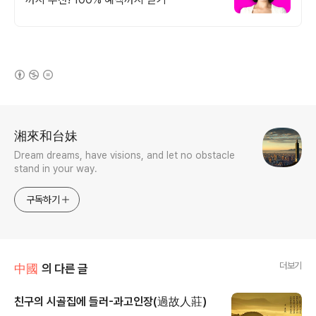
(새창열림)
로그 정보
湘來和台妹
Dream dreams, have visions, and let no obstacle
stand in your way.
구독하기
더보기
中國
의 다른 글
친구의 시골집에 들러-과고인장(過故人莊)
글 내용