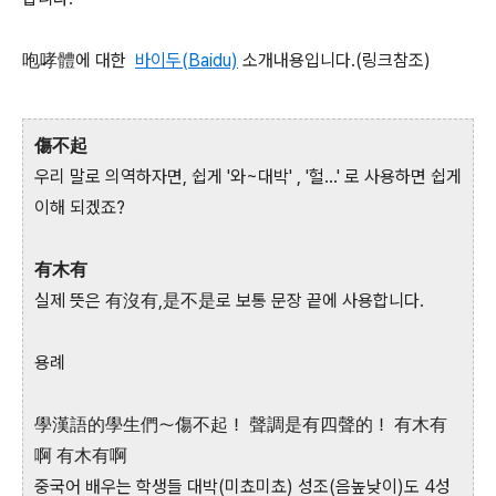
咆哮體에 대한
바이두(Baidu)
소개내용입니다.(링크참조)
傷不起
우리 말로 의역하자면, 쉽게 '와~대박' , '헐...' 로 사용하면 쉽게
이해 되겠죠?
有木有
실제 뜻은 有沒有,是不是로 보통 문장 끝에 사용합니다.
용례
學漢語的學生們～傷不起！ 聲調是有四聲的！ 有木有
啊 有木有啊
중국어 배우는 학생들 대박(미쵸미쵸) 성조(음높낮이)도 4성