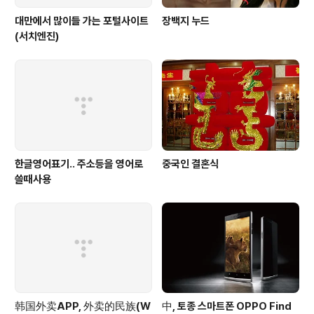
대만에서 많이들 가는 포털사이트
장백지 누드
(서치엔진)
한글영어표기.. 주소등을 영어로
중국인 결혼식
쓸때사용
韩国外卖APP, 外卖的民族(W
中, 토종 스마트폰 OPPO Find