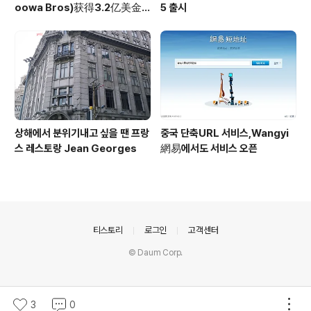
oowa Bros)获得3.2亿美金
5 출시
投资
상해에서 분위기내고 싶을 땐 프랑
중국 단축URL 서비스,Wangyi
스 레스토랑 Jean Georges
網易에서도 서비스 오픈
의안내
티스토리
로그인
고객센터
© Daum Corp.
3
0