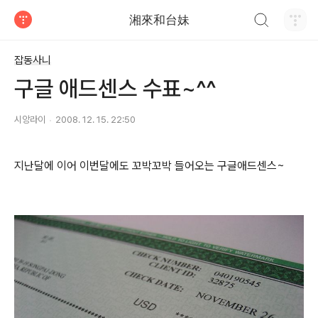
검색하기
湘來和台妹
티스토리
잡동사니
구글 애드센스 수표~^^
시앙라이
2008. 12. 15. 22:50
지난달에 이어 이번달에도 꼬박꼬박 들어오는 구글애드센스~