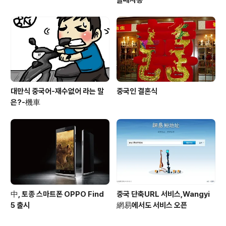
쓸때사용
대만식 중국어-재수없어 라는 말
중국인 결혼식
은?-機車
中, 토종 스마트폰 OPPO Find
중국 단축URL 서비스,Wangyi
5 출시
網易에서도 서비스 오픈