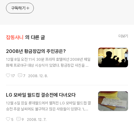
구독하기
더보기
잡동사니
의 다른 글
2008년 황금장갑의 주인공은?
글 내용
12월 8일 오전 11시 30분 프라자 호텔에선 2008년 제일
화재 프로야구 대상 시상식이 있었다. 황금장갑 사진을 자
세히 들여다보면 알겠지만, 그 주인공은 바로 두산 베어스
17
7
2008. 12. 8.
의 김현수 선수~ 포토존에서 v자로 포즈를 취하고 있는 김
현수 선수 안웃길래 웃어달라고 주문해서 저런 포즈가 나
왔다^^ 저 트로피와 상패의 주인공을 시상~ 한해를 마무리
LG 모바일 월드컵 결승전에 다녀오다
하는 프로야구 시상식~누가누가 탈까? 대상을 비롯해 최
글 내용
고투수상, 최고타자상, 최고구원투수상, 최고수비상, 신인
12월 6일 잠실 롯데월드에서 펼쳐진 LG 모바일 월드컵 결
상 등등 각 종 부분에서 수상을 할 트로피~~~ 식이 거행되
승전 추운 날씨에도 불구하고 많은 사람들이 있었다. 'LG
기전에 살짝 올라가서 찍어본 사진~~ 이미 글을 작성하기
모바일 월드컵'은 휴대폰 문자 메세지를 가장 정확하고 빨
전에 검색해보니 다양한 사진들이 나와있어서 뭘 올릴지
5
9
2008. 12. 7.
리 보내는 실력을 겨루는 경기이다. 10월 28일부터 12월
고민..ㅠㅠ 우선, 기자들이 안올린 사진들을 모아 모아~~^
초까지 총 6주간 진행되어으며, 오늘 경기가 바로 그 마지
^ 김성근 감독은 방명록를 작성하..
막 결승전이었다. 국내 최고의 문자 고수를 뽑는 이 대회에