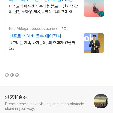
고정 수익발생!
티스토리 애드센스 수익형 블로그 전자책 강
의,실전 노하우 제공,동영상 강의 포함 애드
센스 수익을 빠르게 얻는 방법을 전자책과 동
영상으로 초보자도 쉽게 배워요!
http://blog.naver.com/ssunpro
광고
썬프로 네이버 등록 에이전시
광고비는 계속 나가는데, 왜 효과가 없을까
요?
(새창열림)
로그 정보
湘來和台妹
Dream dreams, have visions, and let no obstacle
stand in your way.