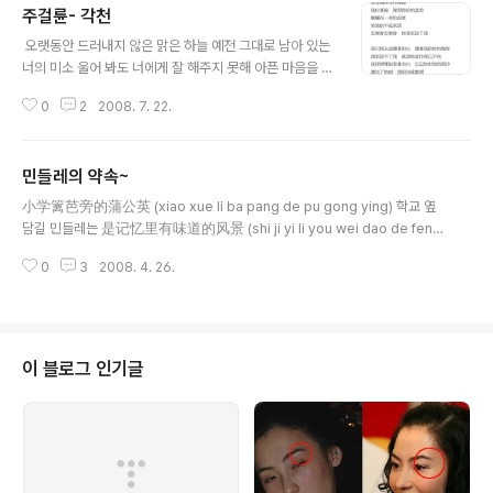
주걸륜- 각천
엣 부르던 모습이 생각나 다시 블로그에도 한 번 올려봅니
글 내용
다. 가사내용은 서로 사랑하는데 있어서 행동과 말이 필요
오랫동안 드러내지 않은 맑은 하늘 예전 그대로 남아 있는
하다는 내용입니다. 진심으로 사랑을 하는데 있어서 다른
너의 미소 울어 봐도 너에게 잘 해주지 못해 아픈 마음을 숨
이의 시선에 무너질 필요가 없다라는 내용이고 뮤직비디오
길 수 가 없어 연은 흐린 하늘에 좌절한 채 여전히 도움을
마지막에는 사랑한다는 말과 함께 끝나는데요. 오늘 rss구
0
2
2008. 7. 22.
기다릴 널 그리워하는 듯해 난 줄을 감으며 너의 따스함을
독중에 해피아름드리님의 멀어지는 사랑은 희미해진다. 라
다시 느껴 내려 째는 한쪽의 적막은 나를 보며 미소지은 채
는 내용도 생각납니다. 중국어를 잘 몰라도 동영상은 한 ..
해줄 수 없는 약속을 하는데 어떻게 어떻게 넌 날 용서해 버
민들레의 약속~
렸어 난 영원히 우리의 이야기들과 내가 너에게 준 상처만
글 내용
을 생각해 날 용서할 수 없어 내가 이미 없어졌다고 생각해
小学篱芭旁的蒲公英 (xiao xue li ba pang de pu gong ying) 학교 옆
주길 바래 두 눈을 뜨고 하늘을 보며 나에 대한 너의 기대들
담길 민들레는 是记忆里有味道的风景 (shi ji yi li you wei dao de feng
을 지워버려 나의 부탁을 남겨 둔 채 난 이제 떠나갈게 오랜
jing) 기억 속의 아름다운 풍경이야 午睡操场传来蝉的声音 (wu shui cao
만에 해석할려니깐..ㅠㅠ 콘서트 앨범으로 들을 때는 축축
0
3
2008. 4. 26.
chang zhuan lai chan de sheng yin) 낮잠 잘 때 운동장에서 들려오던 매
하고 눅눅한것이 듣기 좋더만 정규 앨범은 그 다지 마음에
미소리는 多少年后也还是很好听 (duo shao nian hou ye hai shi hen h
들지 않는다...
ao ting) 몇 년 후에 들어도 여전히 듣기 좋아 将愿望折纸飞机寄成信 (jian
g yuan wang zhe zhi fei ji qi cheng xin) 소원을 빌며 적은 종이를 비행기
로 접어 편지를 보냈어 因为我们等不到那流星 (yin wei wome..
이 블로그 인기글