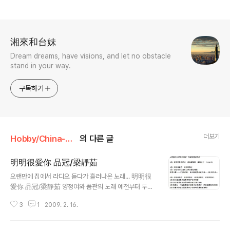
로그 정보
湘來和台妹
Dream dreams, have visions, and let no obstacle
stand in your way.
구독하기
더보기
Hobby/China-pops
의 다른 글
明明很愛你 品冠/梁靜茹
글 내용
오랜만에 집에서 라디오 듣다가 흘러나온 노래... 明明很
愛你 品冠/梁靜茹 양정여와 품관의 노래 예전부터 두사
람은 자주 듀엣곡을 부르거나 같이 음악작업을 많이하죠
3
1
2009. 2. 16.
말레이시아 화교이면서 대만에서 학교를 나왔던 량징루..
우연히 담강대학 유학시절 딴쑤이 위런마토우(대만에선 칭
런지에..연인의 다리라고 유명하기도 하죠)에서 이들이 듀