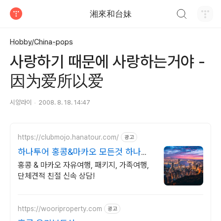
검색하기
湘來和台妹
티스토리
Hobby/China-pops
사랑하기 때문에 사랑하는거야 -
因为爱所以爱
시앙라이
2008. 8. 18. 14:47
https://clubmojo.hanatour.com/
광고
하나투어 홍콩&마카오 모든것 하나투
어 공식예약 인증센터
홍콩 & 마카오 자유여행, 패키지, 가족여행,
단체견적 친절 신속 상담!
https://wooriproperty.com
광고