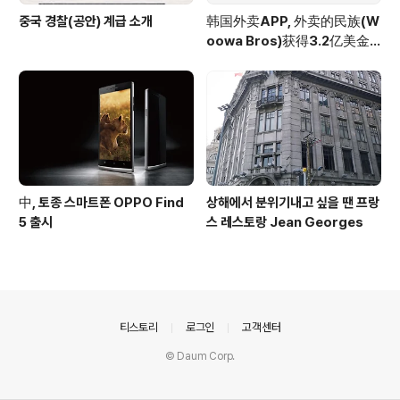
중국 경찰(공안) 계급 소개
韩国外卖APP, 外卖的民族(W
oowa Bros)获得3.2亿美金
投资
中, 토종 스마트폰 OPPO Find
상해에서 분위기내고 싶을 땐 프랑
5 출시
스 레스토랑 Jean Georges
의안내
티스토리
로그인
고객센터
© Daum Corp.