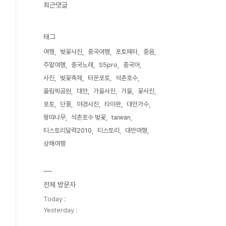
최근댓글
태그
여행
벚꽃사진
중국여행
포토메타
중음
주말여행
중국노래
S5pro
중국어
사진
벚꽃축제
타운포토
석촌호수
올림픽공원
대만
가을사진
가을
꽃사진
포토
단풍
야경사진
타이완
대만가수
왕따나무
석촌호수 벚꽃
taiwan
티스토리달력2010
티스토리
대만여행
상해여행
전체 방문자
Today :
Yesterday :