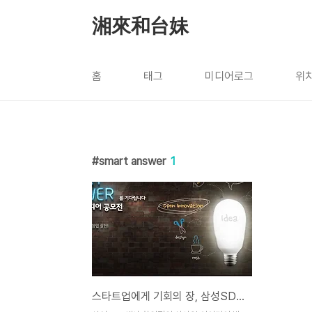
본문 바로가기
湘來和台妹
홈
태그
미디어로그
위
smart answer
1
스타트업에게 기회의 장, 삼성SDS 신사업 아이디어 공모전 에스젠 글로벌(sGen Global)