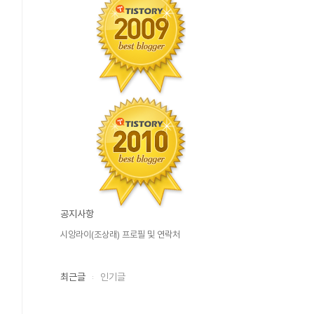
공지사항
시앙라이(조상래) 프로필 및 연락처
최근글
인기글