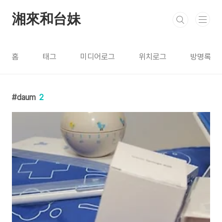
본문 바로가기
湘來和台妹
홈
태그
미디어로그
위치로그
방명록
daum
2