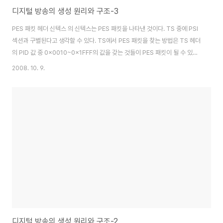
디지털 방송의 생성 원리와 구조-3
PES 패킷 헤더 신텍스 의 신텍스는 PES 패킷을 나타낸 것이다. TS 중에 PSI
섹션과 구별된다고 생각할 수 있다. TS에서 PES 패킷을 찾는 방법은 TS 헤더
의 PID 값 중 0x0010~0x1FFF의 값을 갖는 것들이 PES 패킷이 될 수 있다.
물론 이중에 PSI 섹션의 NIT와 PMT도 포함될 수 있음을 상기하고 구별해야
2008. 10. 9.
한다. 우선은 PES 패킷의 최소 헤더 부분만을 이해하기 위해 에서 참고할 부분
은 빨간 테두리 안의 내용만 참고하면 될 것이고, 우선은 최소 헤더 부분만 설명
하도록 하겠다. 그림8 | PES 패킷 신텍스 다이어그램(13813-1) PES 패킷 헤
더의 필드 값은 다음과 같다. ◆ packet_start_code_prefix : 패킷의 시작
을 알리는 고정된 값으로 ‘0000 ..
디지털 방송의 생성 원리와 구조-2