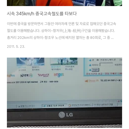
시속 345km/h 중국고속철도를 타보다
이번에 중국을 방문하면서 그동안 여러차례 언론 및 자료로 접해오던 중국고속
철도를 이용해봤습니다. 상하이~항저우(上海-杭州)구간을 이용해봤습니다.
총거리 202km의 상하이-항조우 노선에 배치된 열차는 총 80회로, 그 중 고
속전철운행이 50회 입니다. 이를 통해서, 상하이와 항조우 간의 운행시간을 대
2011. 5. 23.
폭 단축시키게 되었습니다. 상하이 홍차오역(紅橋驛)에서 정시 출발하여 항조
우 송장난역(宋江南驛)까지 가장 빠르게는 45분 정도 소요되며 열차 시각에
따라 차이는 있지만 1시간정도 소요됩니다. 중국고속철 中国铁路高速,
China Railway High-speed, CRH (흔히 高鉄까오티에 라고 부름） 국토
가 넓은 중국에서 물류와 이동의 시간을 줄여줄 수 있는 빠른 철도의 등장은 필
수불가결한 요소였는데 고속철도..