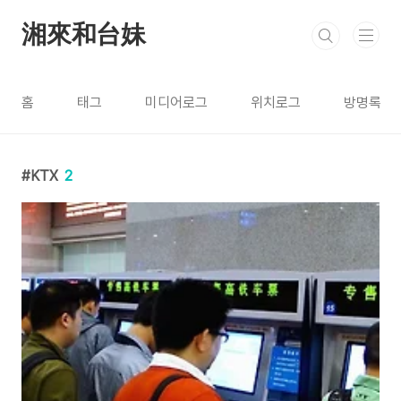
본문 바로가기
湘來和台妹
홈
태그
미디어로그
위치로그
방명록
KTX
2