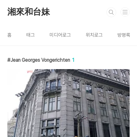
본문 바로가기
湘來和台妹
홈
태그
미디어로그
위치로그
방명록
Jean Georges Vongerichten
1