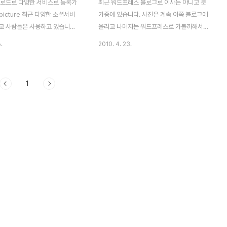
업로드로 다양한 서비스로 등록가
최근 워드프레스 블로그로 이사는 아니고 분
picture 최근 다양한 소셜서비
가중에 있습니다. 사진은 계속 이쪽 블로그에
고 사람들은 사용하고 있습니다.
올리고 나머지는 워드프레스로 가볼까해서
트폰 사용자들도 늘어감에 따라
이리저리 공부중인데요. 역시나 사진에 관심
.
2010. 4. 23.
 식으로 변화할지 기대됩니다. 플
이 있다보니 flickr가 유독 끌리는게 사실입
 사진을 트위터에는 보낼 수 있을
니다. 그래서 최근에는 블로그에 Flickr API
낼 수 있습니다. 하지만 트위터 계
를 적용해보기 위해서 다양한 테스트를 진행
1
사이트에서 블로그 보내기 라는 기
중에 Flickr에 대해서 간단히 정리해볼까 합
보낼 수 있지만 역시나 두번 손
니다. 플리커는 온라인상에서 사진 관리 및
다. 저역시 그렇게 사용해보니 번
공유 할 수 있는 서비스입니다. 간단한 기능
만저만 아니네요. 그렇게 찾다가
이라고 하면 사집업로드, 사진관리, 친구맺기
ture 라는 서비스를 알게 되었습
(=사진공유), 지도 등 다양한 기능을 제공하
ypicture는 아래와 같이 다양한
고 있는 서비스입니다. 그리고 인화, 사진집,
록 가능합니다. 그럼 한번 휴대폰
슬라이드쇼와 같은 서비스도 제공하고 있으
트 하는 과정을 소개하겠습니다.
며, 다양한 Open API를 제공하고 있어 무궁
ture는 현재 아이폰, 안드로이드,
무진하게 적용 할 수 있습니다. 이미지 업로
드, 공유,..