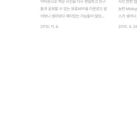
아이폰으로 찍은 사진을 다시 편집하고 친구
사진 한번 
들과 공유할 수 있는 유료APP을 다운로드 받
능한 Moby
아보니 생각보다 재미있는 기능들이 많았습
스가 생겨나
니다. 아이폰으로 찍은 사진을 편집하고 친구
게다가 스마
2010. 11. 6.
2010. 4. 26
들과 공유할 수 있는 응용프로그램(앱)입니
앞으로 어떤
다. 앱스토어에서 흔하디 흔한 게 포토 앱인
리커에 올린
데, 카메라 사진 찍는 기능이 아니라 흔들어
까? 물론 보
서 사진 수정 편집하는 기능이 참 매력적입니
정 등록후 
다. 메인 스플레쉬는 위와 같이 구성되어 있
능으로 다시 
습니다. 기본 편집틀(프레임)은 싱글포토 / 멀
가는 일입니
티포토 / 그리드포토 / 와이드포토 / 월페이퍼
거로운게 이
5가지로 구성되어 있습니다. 이제 멀티로 사
Mobypic
용해볼려고 선택!! 상단 GNB는 진행 프로세
니다. Mob
스를 알려주고 있습니다. 홈가기, 작업단계버
서비스로 등
튼(Shake, Edit, Share) 그리고 오른쪽에
에서 업데이
설정 버튼이 위치하고 있습니다. 진행 되는
Mobypic
프로세스..
노키..