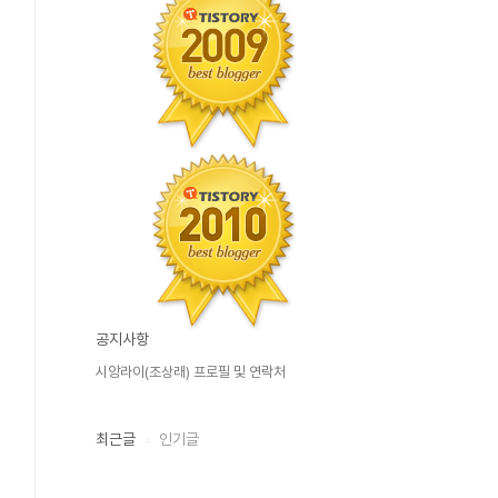
공지사항
시앙라이(조상래) 프로필 및 연락처
최근글
인기글