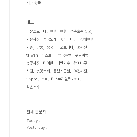
최근댓글
태그
타운포토
대만여행
여행
석촌호수 벚꽃
가을사진
중국노래
중음
대만
상해여행
가을
단풍
중국어
포토메타
꽃사진
taiwan
티스토리
중국여행
주말여행
벚꽃사진
타이완
대만가수
왕따나무
사진
벚꽃축제
올림픽공원
야경사진
S5pro
포토
티스토리달력2010
석촌호수
전체 방문자
Today :
Yesterday :