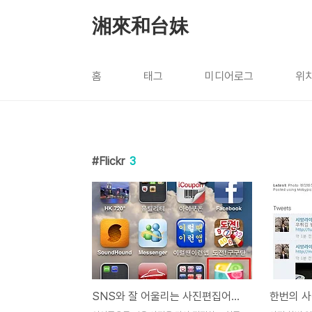
본문 바로가기
湘來和台妹
홈
태그
미디어로그
위
Flickr
3
SNS와 잘 어울리는 사진편집어플-포토쉐이크