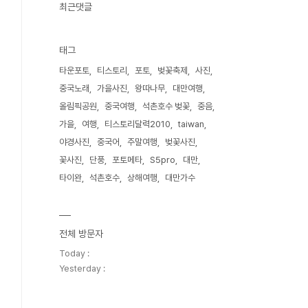
최근댓글
태그
타운포토
티스토리
포토
벚꽃축제
사진
중국노래
가을사진
왕따나무
대만여행
올림픽공원
중국여행
석촌호수 벚꽃
중음
가을
여행
티스토리달력2010
taiwan
야경사진
중국어
주말여행
벚꽃사진
꽃사진
단풍
포토메타
S5pro
대만
타이완
석촌호수
상해여행
대만가수
전체 방문자
Today :
Yesterday :