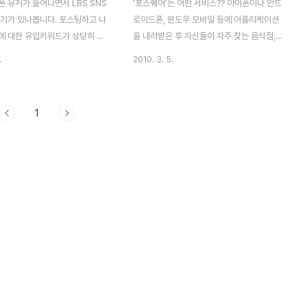
 유저가 늘어나면서 LBS SNS
‘포스퀘어’는 어떤 서비스?? 아이폰이나 안드
인기가 있나봅니다. 포스팅하고 나
로이드폰, 윈도우 모바일 등에 어플리케이션
에 대한 유입키워드가 상당히 보
을 내려받은 후 자신들이 자주 찾는 음식점,
리고 각종 언론매체에서도 IT섹션
공원,마트,미술관 등 다양한 장소를 등록하고
.
2010. 3. 5.
소셜 위치 서비스(Mobile
방문할 때 마다 스마트폰으로 체크 인
cation Service)에 대해서 조명
(Check-in)하면 지도에 자신의 위치와 방문
다. 지난번에 포스팅 했던
한 장소가 뜬다. 그리고 자신의 위치정보는
1
are에 대한 간단한 소개 -- 위치기
스마트폰에 내장된 GPS 수신 장치를 통해
S 포스퀘어(foursquare) 에
확인된다. 체크 인은 LBS(위치 기반서비스)
 Foursquare Bagdes(포스
소셜 네트워킹 사이트의 새로운 대표주자로
에 대해서 간단히 소개해보고자 합
부상하고 있는 포스퀘어의 기본 활동이다. 트
획득 가능한 뱃지 리스트 포스퀘어
위터와 페이스북에선 사용자에게 어떤일이
가장 먼저 획득 할 수 있는
일어났는지(what's happening?)를 묻는
0,25,50 이 뱃지는 10번째 25
다면, 포스퀘어는 사용자가 어디서 무엇을 하
 50번째 다른 지역을 체크할때
고 있는지를 묻고 활동하며 사용자가 체크인
있습니다. 이쪽에 ..
하는 것에 대한 보상--뱃지 을 주고있는 소셜
네트워킹 게임이라고..