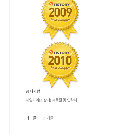
공지사항
시앙라이(조상래) 프로필 및 연락처
최근글
인기글