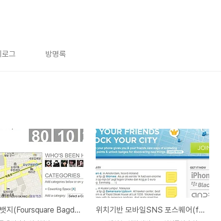
치로그
방명록
포스퀘어 뱃지(Foursquare Bagdes)는 어떻게 획득할까?
위치기반 모바일SNS 포스퀘어(foursquare)