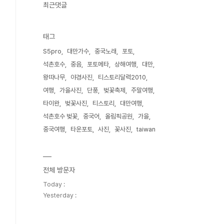
최근댓글
태그
S5pro
대만가수
중국노래
포토
석촌호수
중음
포토메타
상해여행
대만
왕따나무
야경사진
티스토리달력2010
여행
가을사진
단풍
벚꽃축제
주말여행
타이완
벚꽃사진
티스토리
대만여행
석촌호수 벚꽃
중국어
올림픽공원
가을
중국여행
타운포토
사진
꽃사진
taiwan
전체 방문자
Today :
Yesterday :