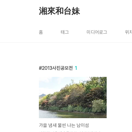
본문 바로가기
湘來和台妹
홈
태그
미디어로그
위
2013사진공모전
1
가을 냄새 물씬 나는 남이섬