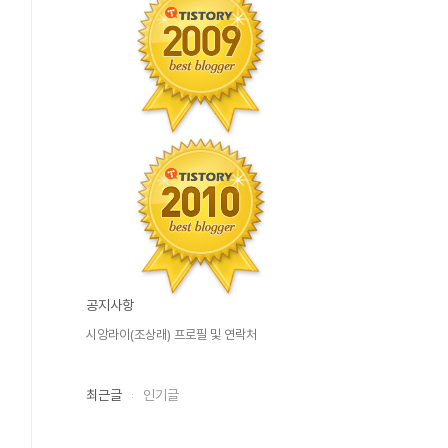
공지사항
시앙라이(조상래) 프로필 및 연락처
최근글
인기글