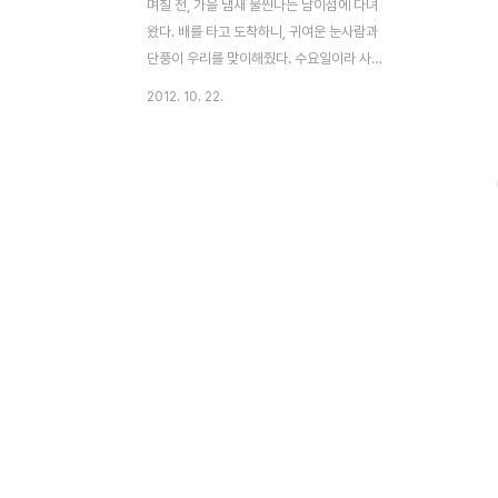
며칠 전, 가을 냄새 물씬나는 남이섬에 다녀
왔다. 배를 타고 도착하니, 귀여운 눈사람과
단풍이 우리를 맞이해줬다. 수요일이라 사람
이 많이 없겠지 하고 갔는데 외국인 관광객뿐
2012. 10. 22.
만 아니라 단체 관광객, 학생들, 유치원생들
이 많았다. 사람들의 무리를 따라 올라가다보
니 오른편에 단풍들이 눈에 들어왔다. 100인
의 가족들이 왕단풍나무를 심어서 가꾼다는
백풍밀원(百楓密苑). 백 그루의 단풍 나무가
있는 비밀의 화원. 나무마다 이름표가 걸려있
다. 이 나무들을 가꾸시는 분들의 이름인가
보다. 사람들이 북적이는 중앙길을 벗어나 강
가로 갔더니 쭉쭉뻗은 나무들로 나름 운치가
있었다. 저 멀리서 걸어오시는 수녀님까지 더
멋스러웠던 풍경. 꽃을 따먹고 벌 받고 있는
귀여운 토끼. 단풍숲 남이풍원(南怡楓苑）
이 나무 앞에선 많은 ..