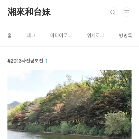
본문 바로가기
湘來和台妹
홈
태그
미디어로그
위치로그
방명록
2013사진공모전
1