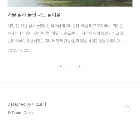
가을 냄새 물씬 나는 남이섬
며칠 전, 가을 냄새 물씬나는 남이섬에 다녀왔다. 배를 타고 도착하니, 귀여운
눈사람과 단풍이 우리를 맞이해줬다. 수요일이라 사람이 많이 없겠지 하고 갔
는데 외국인 관광객뿐만 아니라 단체 관광객, 학생들, 유치원생들이 많았다. 사
람들의 무리를 따라 올라가다보니 오른편에 단풍들이 눈에 들어왔다. 100인의
2012. 10. 22.
가족들이 왕단풍나무를 심어서 가꾼다는 백풍밀원(百楓密苑). 백 그루의 단
풍 나무가 있는 비밀의 화원. 나무마다 이름표가 걸려있다. 이 나무들을 가꾸시
1
는 분들의 이름인가 보다. 사람들이 북적이는 중앙길을 벗어나 강가로 갔더니
쭉쭉뻗은 나무들로 나름 운치가 있었다. 저 멀리서 걸어오시는 수녀님까지 더
멋스러웠던 풍경. 꽃을 따먹고 벌 받고 있는 귀여운 토끼. 단풍숲 남이풍원(南
怡楓苑） 이 나무 앞에선 많은 ..
Designed by 티스토리
© Daum Corp.