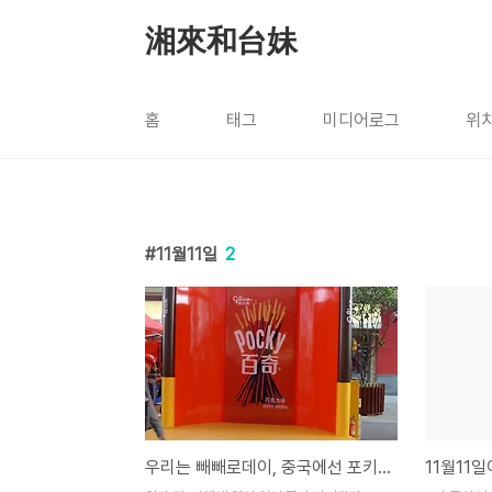
본문 바로가기
湘來和台妹
홈
태그
미디어로그
위
11월11일
2
우리는 빼빼로데이, 중국에선 포키데이