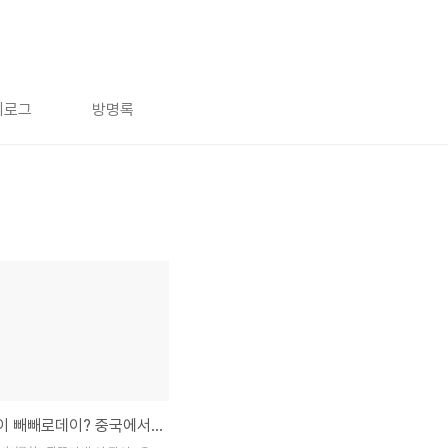
치로그
방명록
11월11일이 빼빼로데이? 중국에서는 솔로의 날(光棍节)