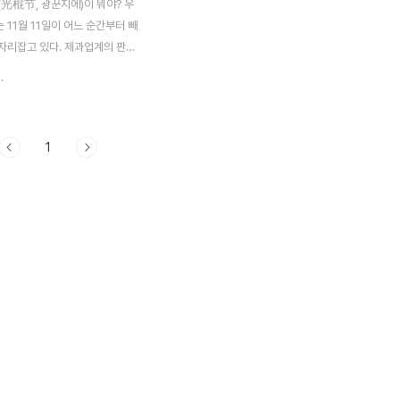
날(光棍节, 광꾼지에)이 뭐야? 우
11월 11일이 어느 순간부터 빼
자리잡고 있다. 제과업계의 판촉
중의 호응을 얻어 기념일로 둔갑
.
 일견 비슷하면서도 다른의미로 이
 11월11일을 ‘광꾼지에’(光棍
)라고 부른다. 이날이면 거의 대
1
인 쇼핑몰에서 상품을 50% 할인
중국인들등 상당수가 광꾼지에를
다 광꾼지에(光棍节-솔로의 날)
단하게 설명하면, 1월 1일은 소
11일과 11월 1일은 중광군절, 11
1이 4개가 있어 대광군절로 부르
011년 11월 11일은 1이 여섯개
니 엄청난 프로모션을 진행했었
 년 광꾼지에(光棍节)를 맞이하여