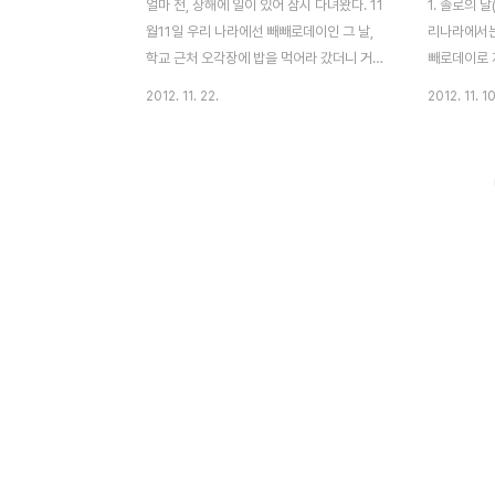
얼마 전, 상해에 일이 있어 잠시 다녀왔다. 11
1. 솔로의 
월11일 우리 나라에선 빼빼로데이인 그 날,
리나라에서는 
학교 근처 오각장에 밥을 먹어라 갔더니 거기
빼로데이로 
선 일본 초컬릿 과자 포키가 포키 데이를 표
이벤트가 대
2012. 11. 22.
2012. 11. 10
방하며 판촉 행사 중이었다. 대만에선 롯데
한 셈이다.
빼빼로가 City No.1이라는 이름으로 많이 팔
웃나라 중국은
렸는데, 중국에선 포키가 인기다. 우리의 빼
节-솔로의 날
빼로와 비슷한 초코맛 뿐만 아니라 녹차, 블
부분의 온라
루베리 치즈 등 다양한 맛이 있어 개인의 취
판매하기에 
향에 따라 골라 먹는 재미가 있다. 포키데이
기다리곤 한
무대 양쪽에서 한창 포키를 판매중이다. 한켠
의 유래를 간
에서 "포키 포키 포오키 포키 포키 포오키
광군절, 1월 
.................." 이렇게 노래가 흘러나오고 있었
월 11일은 
다. 은근 중독성이 있는 노래였어서 지금도
는데 작년 2
생각난다.^^ 타이메이가 좋아하는 녹차맛이
나 겹치다보
랑 블루베리맛도 보인다. 중국 애들..
다.2009
온라..