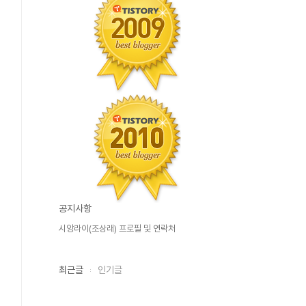
공지사항
시앙라이(조상래) 프로필 및 연락처
최근글
인기글