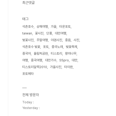
최근댓글
태그
석촌호수
상해여행
가을
타운포토
taiwan
꽃사진
단풍
대만여행
벚꽃사진
주말여행
야경사진
중음
사진
석촌호수 벚꽃
포토
중국노래
벚꽃축제
중국어
올림픽공원
티스토리
왕따나무
여행
중국여행
대만가수
S5pro
대만
티스토리달력2010
가을사진
타이완
포토메타
전체 방문자
Today :
Yesterday :