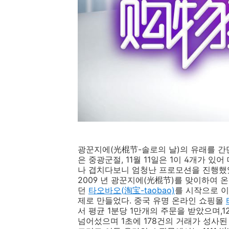
광꾼지에(光棍节-솔로의 날)의 유래를 간단하게
은 중광군절, 11월 11일은 1이 4개가 있어
나 겹치다보니 엄청난 프로모션을 진행했
2009 년 광꾼지에(光棍节)를 맞이하여
던
타오바오(
淘宝-taobao)
를 시작으로 이
제로 만들었다. 중국 유명 온라인 쇼핑몰
서 평균 1분당 1만개의 주문을 받았으며,
넘어섰으며 1초에 178건의 거래가 성사