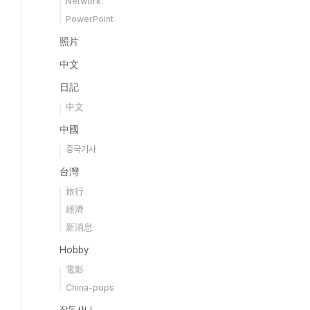
Network
PowerPoint
照片
中文
日記
中文
中國
중국기사
台灣
旅行
經濟
新消息
Hobby
電影
China-pops