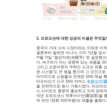
2. 프로모션에 대한 성공의 비결은 무엇일
중국이 거대 소비 시장이라는 이유로 이처
결론부터 말하면 아니다. 이미 1년을 앞서
11월 11일 ‘‘꽝꾼지에(光棍节) ’로 설
다. 싸구려가 아닌 경쟁력 있는 제품을 50
그리고 오픈마켓의 주력인 소규모 유통 상
분 시스템'도 큰 몫을 했으며 그 요인으로 
마지막으로 쇼핑몰과 연계된 SNS 채널 확
타오바오가 신규 SNS 커머스
쥐화수안
(
을 전략적으로 동시 가동시켰다. 타오바오
스 사이트도 충분히 홍보하고 지역 판매자
작년 프로모션시 쥐후아수안(聚划算)을 통해 
억 위안 (한화 500억원)의 매출을 올렸다