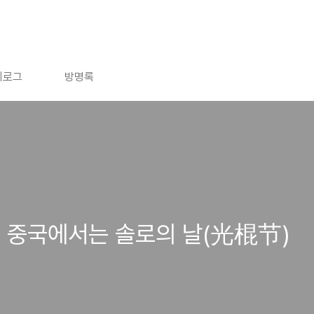
치로그
방명록
? 중국에서는 솔로의 날(光棍节)