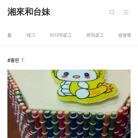
본문 바로가기
湘來和台妹
홈
태그
미디어로그
위치로그
방명록
홍딴
1