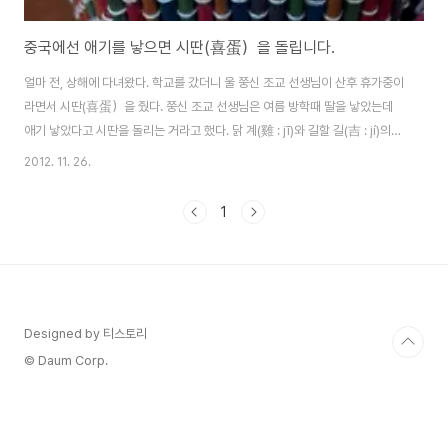
중국에선 애기를 낳으면 시딴(喜蛋）을 돌립니다.
얼마 전, 상해에 다녀왔다. 학교를 갔더니 울 쭝신 조교 선생님이 산후 휴가중이
라면서 시딴(喜蛋）을 줬다. 쭝신 조교 선생님은 여름 방학때 딸을 낳았는데
애기 낳았다고 시딴을 돌리는 거라고 했다. 닭 계(雞 : jī)와 길할 길(吉 : jí)의
발음이 같아 달걀을 돌린다고 한다. 전통적인 방법으로는 달걀을 삶아서 빨간
2012. 11. 26.
색소로 염색하여 홍딴(紅蛋)이라도 한다고 했다. 용의 해라 그런지 귀여운 용
스티커도 붙여져 있다. 안에는 달걀 2개가 들어있다. 달걀과 함께 딸을 낳았으
1
니 축하해 달라는 귀여운 쪽지도. 귀여운 여자 용 캐릭터. 홍딴이라고 해서 이상
한 빨강색일까봐 두려웠는데 까보니 그냥 찜질방 달걀 색깔. 맛도 찜질방 달걀
맛이었다. 전통적인 시딴은 빨강색으로 염색해서 준다고 하는데 저 염료가 찜
찜하니 그..
Designed by 티스토리
© Daum Corp.