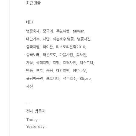
최근댓글
태그
벚꽃축제
중국어
주말여행
taiwan
대만가수
대만
석촌호수 벚꽃
벚꽃사진
중국여행
타이완
티스토리달력2010
중국노래
타운포토
가을사진
꽃사진
가을
상해여행
여행
야경사진
티스토리
단풍
포토
중음
대만여행
왕따나무
올림픽공원
포토메타
석촌호수
S5pro
사진
전체 방문자
Today :
Yesterday :