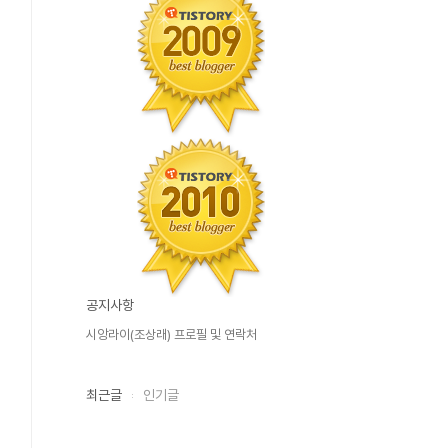
공지사항
시앙라이(조상래) 프로필 및 연락처
최근글
인기글