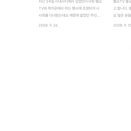
지난 24일 시네시티에서 있었던시사회 헬로
헬로TV 블
TV와 캐치온에서 하는 행사에 초청되어 시
고 합니다. 
사회를 다녀왔는데요 예정에 없었던 주인공
심 많은 분들
하정우씨가 영화 상영전에 깜짝 등장을 했습
리뷰 및 평
2008. 9. 26.
2008. 9. 10
니다. 운 좋게 앞에 앉아서 사진을 찍었긴 했
올라오고 있
지만 가운데 앉아 있다보니 밖에 나가서 사진
고 응모해보
을 찍을 수가 없었어요..흑흑 그래서 저렇게
하는 이벤트 
하정우 지못미 되어버렸습니다. 아주 짤막하
로TV 전문
게 인사하고 몇 장 찍지도 못하고 바로 영화
라면, 평소
는 상영되었습니다. 많은 여성분들의 환호
헬로TV 활
~~!! 그런데 이렇게 안티팬처럼 사진을 찍어
소중한 경험담
버리다니 아쉽네요~ㅡ.ㅡ;; 주인공 병운과 희
컨텐츠 전문
수의 소소한 하루를 찬찬히 조명하고 경마장
그램 소개(
부터 해서 서울의 구석진 뒷골목, 고급 오피
가장 기억에
스텔, 패스트 푸드점, 지하철, 일상의 공간
다양한 생각
들...이러한 공간들 사이에 느껴지는 허전함
등) 무엇보다
마저도 어느새 가득채워버리는 무..
없는데요. ..