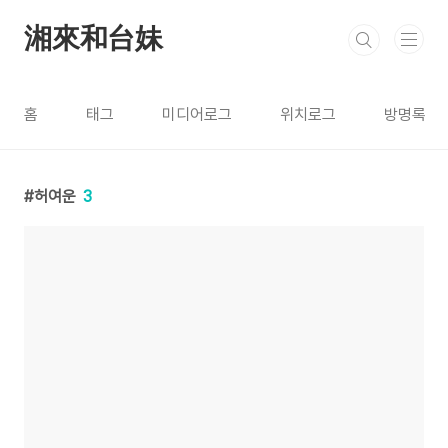
본문 바로가기
湘來和台妹
홈
태그
미디어로그
위치로그
방명록
허여운
3