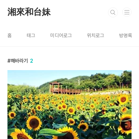
본문 바로가기
湘來和台妹
홈
태그
미디어로그
위치로그
방명록
해바라기
2