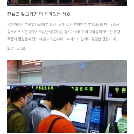
전설을 알고가면 더 재미있는 서호
상하이에서 고속열차를 타고 1시간 남짓 걸려 도착한 항조우(杭州 항주) 중국
동부에 위치한 항주서호(杭州西湖)는 경치가 수려하여 고금중외 무수한 관광
객들의 발걸음이 끊이지 않고 있습니다. 14세기 이탈리아 유명한 관광가 마르
코 폴로가 항주에 와서 서호의 아름다움을 이렇게 묘사했다고 하죠. 중국에서
2011. 5. 28.
는 有天堂下有蘇杭 하늘에는 천당이 있고, 땅에는 항주 소주가 있다고들 흔
히 말합니다. 사람이 이곳에 서 있으면 천당에 온 느낌을 받는다고들 하죠. 중국
동부 절강성 소재지 항주성의 아름다운 명주인 서호는 삼면이 산으로 둘러있고
아름다운 호수를 끼고 있으며 중국의 이름난 시인 소동파(蘇東波)와 백거이
(白居易)의 성씨를 본따 두갈래 긴 제방을 백둑과 소둑이라고 합니다. 이 두 제
방은 마치 두갈래 녹색띠가 잔잔한 파도..