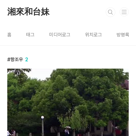
본문 바로가기
湘來和台妹
홈
태그
미디어로그
위치로그
방명록
항조우
2