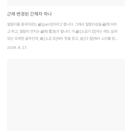
근래 변경된 간체자 하나
알칼리를 중국어로는 鹼[jian3]이라고 합니다. 그래서 알칼리성을 鹼性이라
고 하고, 알칼리 전지는 鹼性電池가 됩니다. 이 鹼[소금기 감]자는 에도 실려
있는 오래된 글자인데, 鹵[소금 로]에서 뜻을 얻고, 僉[다 첨]에서 소리를 얻는
글자가 되겠습니다. 알칼리성을 한자로 염기성(鹽基性)이라는 것을 생각해 보
2008. 8. 27.
면 왜 鹵를 의부로 삼았는지 금방 이해하게 됩니다. 그런데... 과거 공산당들은
이 한자가 획수가 많다고 폐지하고 碱을 정식 자체로 삼고, 硷을 참고용 자체
로 처리했었습니다. (실은 둘 다 옛부터 쓰이던 약자체. 둘 다 의부를 石으로 바
꾸고, 碱은 성부까지 咸으로 바꾼 것임) 그런데 제5판 에서부터 碱를 이체자
로 처리해서 폐지해 버리고 硷으로 정식자체를 삼았다는 군요. 글쎄요... 결과
적으로 이제 대만..