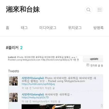
본문 바로가기
湘來和台妹
홈
태그
미디어로그
위치로그
방명록
플리커
2