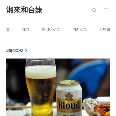
본문 바로가기
湘來和台妹
홈
태그
미디어로그
위치로그
방명록
파오파오
3