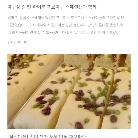
야구장 갈 땐 하이트 프로야구 스페셜캔과 함께
얼마 전,잠실 야구장에서 있었던 프로야구 포스트시즌 두산과 롯데 2차전을 보
러갔었습니다. 타이메이와 시앙라이는 경남 출신이라 당연히 롯데를 응원하러
고고! 야구장하면 빠질 수 없는 것이 치맥. 전 날 마트로 고고. 하이트 프로야구
스페셜 롯데 자이언츠캔으로 구매. 요즘 뼈도 없고 맛좋은 닭강정 사랑에 빠진
2012. 10. 19.
지라 야구장 가기 전 잠실 새마을 시장에 방문하였습니다. 새마을 시장 유명 닭
강정 깻잎 닭강정을 사기 위해서. 닭강정의 최고봉은 속초시장 닭집 목포점이
나 택배의 기다림없이 바로 사먹을 수 있는 닭강정 중에는 새마을 시장 깻잎 닭
강정이 최고이기에 새마을 시장 깻잎 닭강정 선택. 그리고 일반 치킨집 한마리
양의 大자가 만원에 불과한 착한 가격도 자랑하고 있습니다. 닭강정 튀김 반죽
에 깻잎이 들어가 왠지 야채..
[잠실맛집] 속이 꽉찬 새우 만두 파오파오