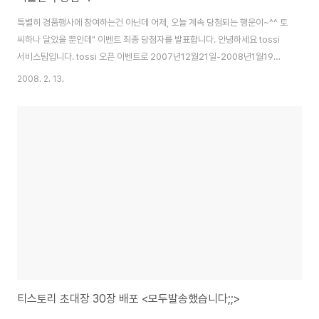
특별히 경품행사에 참여하는건 아닌데 어제, 오늘 계속 당첨되는 행운이~^^ 토
씨하나 달았을 뿐인데" 이벤트 최종 당첨자를 발표합니다. 안녕하세요 tossi
서비스팀입니다. tossi 오픈 이벤트로 2007년12월21일-2008년1월19일
진행되었던 “토씨 하나 달았을 뿐인데” 이벤트의 최종 당첨자를 발표합니다 다
2008. 2. 13.
이어리라고 하는데 멀까..궁금궁금 사실 tossi 거의 사용해본적도 없는데 감사
하군요~^^ 티스토리 달력 이벤트 당첨자 (100명) 축하드립니다! 블로그 주소
를 확인하세요! www.krlai.com 1년동안 블로그를 쉬어서 티스토리 달력 신
청하고 싶었지만 이미 해가 넘긴 1월이라 그냥 단념하고 가만히 있었는데 감사
하게~다시 추가 배포할때 잽싸게 신청했더니 이렇게 감사하게 보내주신다고
하니 감사합니..
티스토리 초대장 30장 배포 <모두발송했습니다;;>