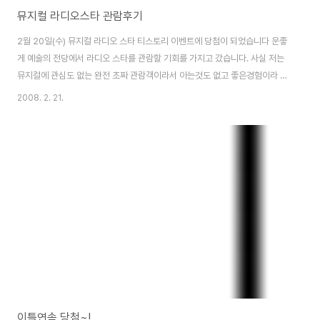
뮤지컬 라디오스타 관람후기
2월 20일(수) 뮤지컬 라디오 스타 티스토리 이벤트에 당첨이 되었습니다 운좋
게 예술의 전당에서 라디오 스타를 관람할 기회를 가지고 갔습니다. 사실 저는
뮤지컬에 관심도 없는 완전 초짜 관람객이라서 아는것도 없고 좋은경험이라 생
각하고 뮤지컬 좋아하는 여동생과 함께 관람하기로 했습니다. 차가 막히질 않
2008. 2. 21.
아 의외로 일찍 도착하여 예술의 전당 토월극장 매표소로 달려갔습니다. 들어
가는 입구에 커다랗게 라디오 스타 포스터가 걸려있더군요 예매자/초대자로 구
분되어서 창구가 있었는데 전 초대석 담당하는 분에게 '표받으러 왔어요' 했더
니 티스토리 담당자에게 금일 20일 참석자 명단을 받질 못했다고 하더군요. 순
간 대략난감..ㅡ.ㅡ;; 그 찰나에 A석 2층으로 주는건 아닌지...생각했는데 이름
과 연락처를 남기고 표를 줬습니..
이틀연속 당첨~!