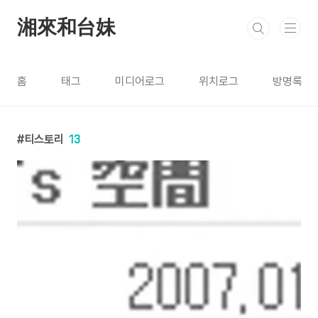
본문 바로가기
湘來和台妹
홈
태그
미디어로그
위치로그
방명록
티스토리
13