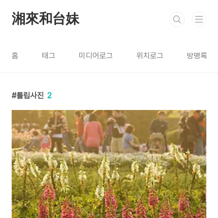
본문 바로가기
湘來和台妹
홈
태그
미디어로그
위치로그
방명록
튤립사진
2