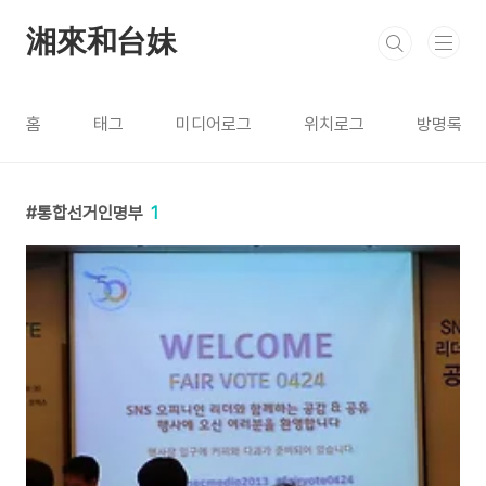
본문 바로가기
湘來和台妹
홈
태그
미디어로그
위치로그
방명록
통합선거인명부
1