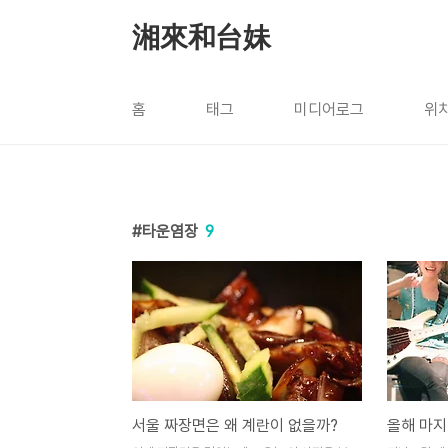
본문 바로가기
湘來和台妹
홈
태그
미디어로그
위
타운염장
9
서울 짜장면은 왜 계란이 없을까?