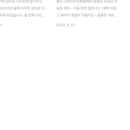
제7회 온타온 사진전에 참가하고
블로그코리아 리뷰룸에서 당첨된 코코넛 쉬
2009년 올해 마지막 온타운 사
림프 피자~ 가을 하면 생각나는..대하! 바로
하게 되었습니다. 올 한해 사진을
그 새우의 계절이 가을이죠~ 통통한 새우맛
는 시점에서 가을과 겨울의 최근
을 제대로 느꼈던 피자헛 코코넛 쉬림프 피자
1.
2009. 9. 27.
리해봤습니다. 보잘것 없는 사진
에 시식기 입니다. 통통한 새우와 잘 어울리
9. 12. 23 자정부터 보실수 있
는 고소한 베이컨 그리고 포토이토 각종 야채
10회 온타운 사진전 보러가기
가 함께 어우러져 있었습니다. 무엇보단 토핑
위에 뿌려져 있었던 레몬소스 맛이 감칠맛을
더해주더군요. 지난 더블치킨 피자에서도 적
용된 핸드메이드 도우가 코코넛 쉬림프 피자
에서도 적용도이어 만들어졌습니다. 고소한
콘밀을 묻혀 손으로 직접 두드리고 펴서 만들
었다고 했는데 직접 먹어보니 쫄깃하고 맛이
있더군요. 상큼한 허니 레몬소스와 발사믹 소
스가 어울러져 그 맛을 더 깊게 해주더군요.
그리고 여기 흰가루가 바로 코코넛 입니다.
저는 개인적으로 맛이 있던데, ..