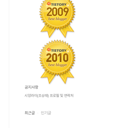
공지사항
시앙라이(조상래) 프로필 및 연락처
최근글
인기글