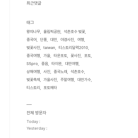
최근댓글
태그
왕따나무
올림픽공원
석촌호수 벚꽃
중국어
단풍
대만
야경사진
여행
벚꽃사진
taiwan
티스토리달력2010
중국여행
가을
타운포토
꽃사진
포토
S5pro
중음
타이완
대만여행
상해여행
사진
중국노래
석촌호수
벚꽃축제
가을사진
주말여행
대만가수
티스토리
포토메타
전체 방문자
Today :
Yesterday :