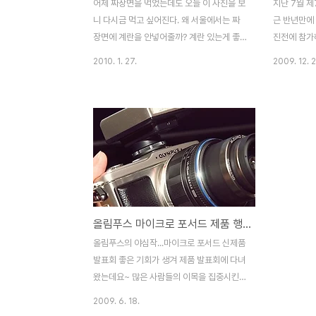
어제 짜장면을 먹었는데도 오늘 이 사진을 보
지난 7월 
니 다시금 먹고 싶어진다. 왜 서울에서는 짜
근 반년만에 
장면에 계란을 안넣어줄까? 계란 있는게 좋
진전에 참가
은데.. 간짜장도 그렇고..아쉽다. 저녁때가 되
정리하는 하
2010. 1. 27.
2009. 12. 2
어서 그런지 더더욱 배고파지네 얼른 저녁을
사진들로 정
먹던지 해야지^^
이지만, 200
습니다. 제 
올림푸스 마이크로 포서드 제품 행사장 방문기
올림푸스의 야심작...마이크로 포서드 신제품
발표회 좋은 기회가 생겨 제품 발표회에 다녀
왔는데요~ 많은 사람들의 이목을 집중시킨
이 제품을 실제로 보니깐 정말 구매욕구가 팍
2009. 6. 18.
팍 땡기는 물건이었습니다. OLYMPUS