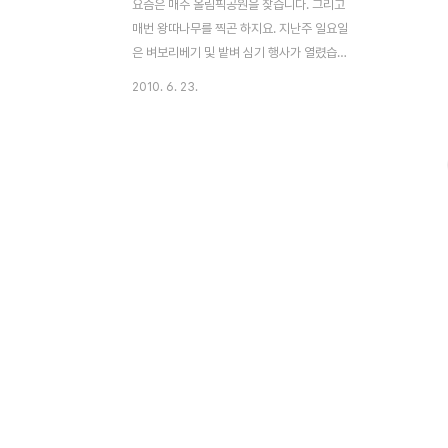
요즘은 매주 올림픽공원을 찾습니다. 그리고
매번 왕따나무를 찍곤 하지요. 지난주 일요일
은 벼보리베기 및 밭벼 심기 행사가 열렸습니
다 왕따나무 있는 곳을 가던 도중 담아본 사
2010. 6. 23.
진 힘든 오르막길 뒤에 다시 보이는 내리막길
한결 내려가기가 편합니다. 올림픽공원 보리,
밀밭을 가니 콤바인이 보이네요 시골에서는
흔히 볼 수 있지만, 서울 시내에서 이렇게 콤
바인을 보니 또 다른 느낌 어색하면서도 신기
했습니다. 그리고 다시 밭에는 밭벼를 심고
있는 모습입니다. 전문가의 손길이 느껴집니
다. 완전무장하고 일하고 계신 아주머니~ 그
리고 아이들도 부모님과 함께 모를 심고 있네
요 더운 땡볕에서 모 심느라 다들 고생이지만
좋은 추억이 되겠죠? 잠시 왕따나무 인근에
서 이런저런 사진도 담고 몽촌토성 길 산책을
하고 되돌아 왔습니다.