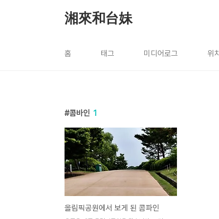
본문 바로가기
湘來和台妹
홈
태그
미디어로그
위
콤바인
1
올림픽공원에서 보게 된 콤파인