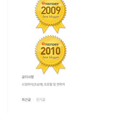
공지사항
시앙라이(조상래) 프로필 및 연락처
최근글
인기글