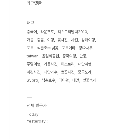
최근댓글
태그
중국어
타운포토
티스토리달력2010
가을
중음
여행
꽃사진
사진
상해여행
포토
석촌호수 벚꽃
포토메타
왕따나무
taiwan
올림픽공원
중국여행
단풍
주말여행
가을사진
티스토리
대만여행
야경사진
대만가수
벚꽃사진
중국노래
S5pro
석촌호수
타이완
대만
벚꽃축제
전체 방문자
Today :
Yesterday :