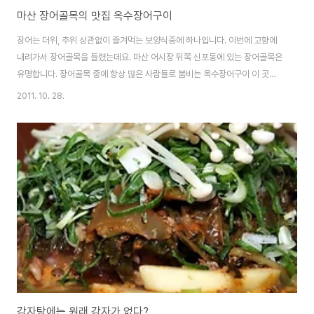
마산 장어골목의 맛집 옥수장어구이
장어는 더위, 추위 상관없이 즐겨먹는 보양식중에 하나입니다. 이번에 고향에
내려가서 장어골목을 들렸는데요. 마산 어시장 뒤쪽 신포동에 있는 장어골목은
유명합니다. 장어골목 중에 항상 많은 사람들로 붐비는 옥수장어구이 이 곳은
2층에서 마창대교 야경을 감상할 수 있는 곳이라 더 유명합니다. 간판에도 위
2011. 10. 28.
에 조그마한 글씨로 적혀있군요. 이 날은 비가와서 마창대교 야경을 담지 못했
지만 마창대교 야경은 입구에 들어서면 대형 수족관에는 장어, 꼼장어, 각종 해
산물이 즐비합니다. 특히 눈에 띄는건 자연산과 양식으로 구분되어 있는게 눈
에 확 띄입니다. 이날 비가 내려서 창가에는 빗물이 맺혀있네요. 그리고 주문받
은 장어를 열심히 손질하고 계시네요 식당 내부입니다. 일행들이 반갑게 포즈
취하고 있는 모습도 담겼네요. 밑반찬..
감자탕에는 원래 감자가 없다?