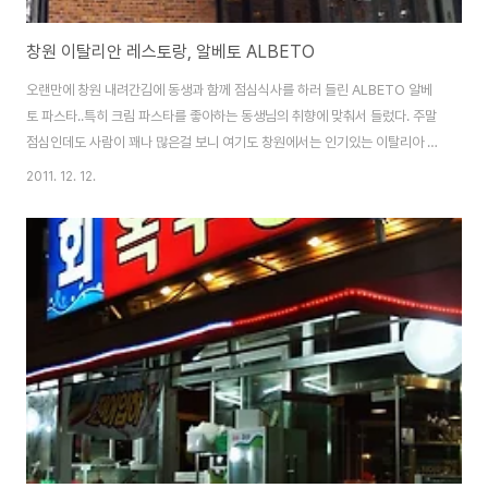
창원 이탈리안 레스토랑, 알베토 ALBETO
오랜만에 창원 내려간김에 동생과 함께 점심식사를 하러 들린 ALBETO 알베
토 파스타..특히 크림 파스타를 좋아하는 동생님의 취향에 맞춰서 들렀다. 주말
점심인데도 사람이 꽤나 많은걸 보니 여기도 창원에서는 인기있는 이탈리아 레
스토랑인가보다. 외관을 보면 꽤나 크게 보이지만 실제로는 1층에 식사할 수 있
2011. 12. 12.
는 공간이고 나머지는 내부 장식 인테리어라고 할까? 천장이 꽤나 높아서 이거
난방비 어떻게 유지하나라는 생각이 먼저 들었다.(거울로 내가 사진찍고 있는
모습도 보인다) 식사 나오기전에는 시동생과 부인은 함께 수다..왁자지껄!! 주
문한 음식이 나오기전에 따뜻한 빵과 오이피클이 나왔다 전날 좀 과음한 탓에
나는 토마토소스로 된 게살 파스타를 시켰다. 그래도 토마토가 좀 더 니글거릴
것 같아서~^^ 주문한 피자가..