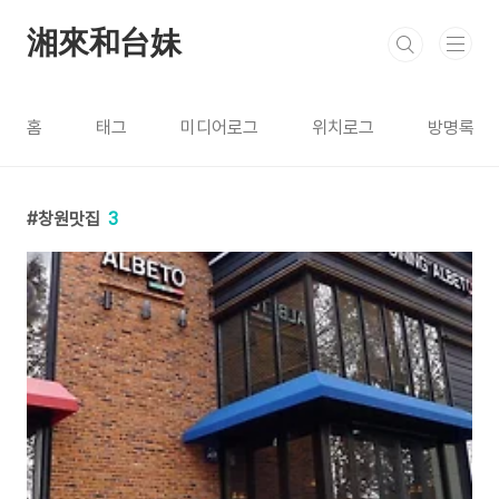
본문 바로가기
湘來和台妹
홈
태그
미디어로그
위치로그
방명록
창원맛집
3