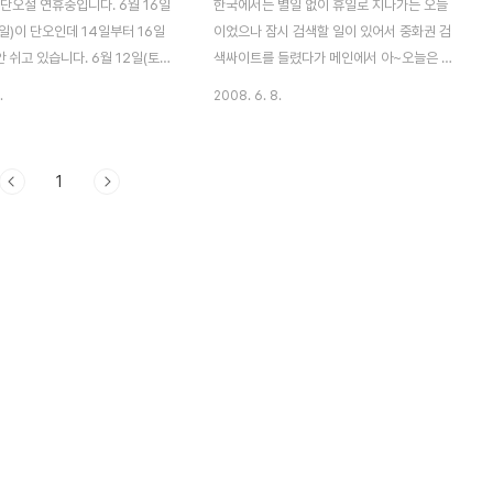
단오절 연휴중입니다. 6월 16일
한국에서는 별일 없이 휴일로 지나가는 오늘
5일)이 단오인데 14일부터 16일
이었으나 잠시 검색할 일이 있어서 중화권 검
 쉬고 있습니다. 6월 12일(토),
색싸이트를 들렸다가 메인에서 아~오늘은 단
 14일(월)~6월 16일(수) 6월 17
오절(端午節)이구나~싶더군요. 중국포털
.
2008. 6. 8.
휴일 대체 업무 단오절 휴일 정상 업
百度 baidu 와 대만 구글 메인 사진입니다.
머리 감는 날, 음력 5월 5일 단
그럼 단오절의 간단한 유래와 풍속..먹거리
 단오의 유래는 한국이나 중국이
소개하자면, 단오절의 유래는 다양한데 애국
1
는 5월 5일, 중국 초나라의 충신
시인 굴원(屈原)에 대한 기념설을 단오절의
는 기일로 유래되었지만 우리의
기원으로 보는 관점이 많습니다. 굴원(屈原)
대만의 풍습은 또 다릅니다. 단
은 중국 전국 시대의 초(楚)나라 사람이고, 개
는 ? 단오절의 유래는 다양한데
혁 정치의 포부를 갖고 일찌기 재상 밑에 좌
굴원(屈原)에 대한 기념설을 단오
도의 자리에도 올랐었으나 주위의 중상모략
로 보는 관점이 많습니다. 굴원
으로 인해 자리에서 쫓겨난 후 호남성을 흐르
국 전국 시대의 초(楚)나라 사람
는"멱라강"에 빠져 자살 했다고 전해집니다.
정치의 포부를 갖고 일찌기 재상
전해 내려 오는 말에 의하면 굴원이 물에 빠
 자리에도 올랐었으나..
졌을때 그의 죽음을 슬퍼하던 당시의 백성들
이 힘껏 배를 저어 굴원을 ..