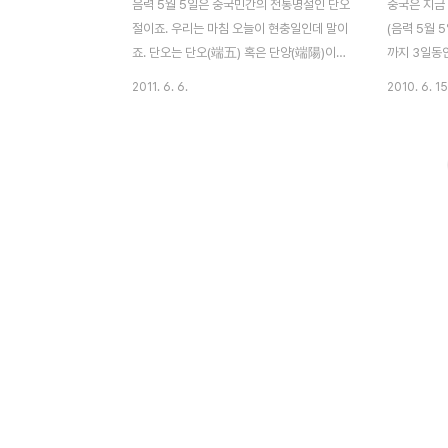
음력 5월 5일은 중국민간의 전통명절인 단오
중국은 지금 
절이죠. 우리는 마침 오늘이 현충일인데 말이
(음력 5월 
죠. 단오는 단오(端五) 혹은 단양(端陽)이라
까지 3일동안
고도 부릅니다만, 일반적으로는 단오절
13(일) 6월
2011. 6. 6.
2010. 6. 15
(duan wu jie端五節)이라고 말합니다. 단
일(목) ~ 
오절은 중국에서 2천여년간 지속되어 온 전
무 창포물에 
통명절이죠. 최근 우리나라의 강릉 단오제가
오절입니다.
유네스코에 등재되자 중국은 2008년도부터
나 음력을 세
국가공휴일로 지정하고 단오절을 큰 명절로
굴원을 기리
만들려고 애쓰는 모습이 보이기도 합니다. 중
풍습과 중국/
국은 땅이 넓고 민족이 다양하며 또한 수많은
오절의 유래
전설들이 전해지기 때문에 단오절 풍속도 다
애국 시인 
양합니다. 단오절에는 주로 딸이 친정집 가
절의 기원으
기, 종규(钟馗, 옛날 중국 고대에서 귀신을
(屈原)은 중
잡는 신)상 걸기, 향주머니 몸에 걸기, 용주경
이고, 개혁 
기, 그네뛰기, 웅황주(雄黄酒) 마시기, 오독
밑에 좌도의
과자(五毒饼)와 종자(粽..