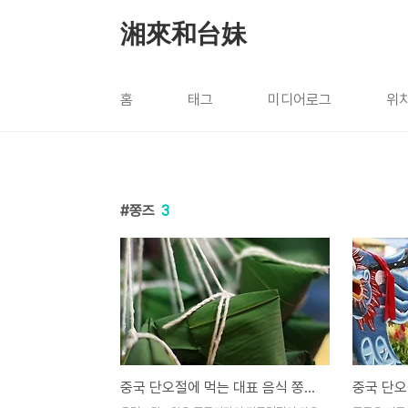
본문 바로가기
湘來和台妹
홈
태그
미디어로그
위
쫑즈
3
중국 단오절에 먹는 대표 음식 쫑즈-粽子
중국 단오