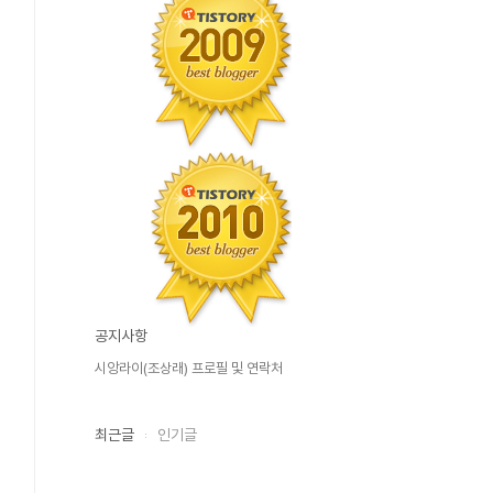
공지사항
시앙라이(조상래) 프로필 및 연락처
최근글
인기글