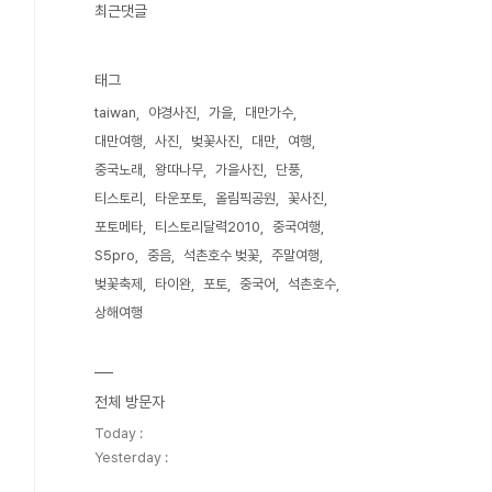
최근댓글
태그
taiwan
야경사진
가을
대만가수
대만여행
사진
벚꽃사진
대만
여행
중국노래
왕따나무
가을사진
단풍
티스토리
타운포토
올림픽공원
꽃사진
포토메타
티스토리달력2010
중국여행
S5pro
중음
석촌호수 벚꽃
주말여행
벚꽃축제
타이완
포토
중국어
석촌호수
상해여행
전체 방문자
Today :
Yesterday :