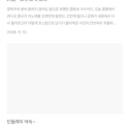
장학우와 왕비 말하지 않아도 참으로 유명한 중화권 가수이다. 오늘 중꽝에서
라디오 듣다가 이노래를 오랜만에 들었다. 간만에 들으니 감회가 새로워서 다
시 들어보고자 이렇게 포스팅으로 남기기 둘이찍은 사진이 안보여서 우울하게
조문한 사진을 붙여넣었는데 영 안어울린다. 게다가 대만사이트 들어가서 오늘
2008. 11. 13.
본 큰 사건 천쑤이삐엔 구속 되었구나 한국은 왜이리 조용하지? 간만에 포스팅
거리가 생겼네..
민들레의 약속~