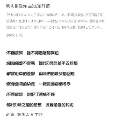
明明很愛你 品冠/梁靜茹
오랜만에 집에서 라디오 듣다가 흘러나온 노래... 明明很愛你 品冠/梁靜茹
양정여와 품관의 노래 예전부터 두사람은 자주 듀엣곡을 부르거나 같이 음악작
업을 많이하죠 말레이시아 화교이면서 대만에서 학교를 나왔던 량징루.. 우연
히 담강대학 유학시절 딴쑤이 위런마토우(대만에선 칭런지에..연인의 다리라고
2009. 2. 16.
유명하기도 하죠)에서 이들이 듀엣 부르던 모습이 생각나 다시 블로그에도 한
번 올려봅니다. 가사내용은 서로 사랑하는데 있어서 행동과 말이 필요하다는
내용입니다. 진심으로 사랑을 하는데 있어서 다른이의 시선에 무너질 필요가
없다라는 내용이고 뮤직비디오 마지막에는 사랑한다는 말과 함께 끝나는데요.
오늘 rss구독중에 해피아름드리님의 멀어지는 사랑은 희미해진다. 라는 내용
도 생각납니다. 중국어를 잘 몰라도 동영상은 한 ..
約定- 張學友 & 王菲