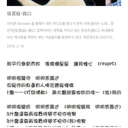
張震嶽-路口
아이폰 fstream 을 통해서 대만 라디오를 듣다가 문득 귀에 들리는 노래... 장
진악(張震嶽)-路口 길목이라는 제목을 가지고 있는 루코우(路口) 곡내용에
서는 짝사랑을 하면서 겪는 가슴앓이를 표현하고 있다. 개인적으로 2007년도
에 나온 앨범에 주옥같은 노래들이 많은 것 같다. > 路口 作詞：張震嶽 作
2010. 2. 16.
曲：張震嶽 編曲：張震嶽 一個人走 無聊的路口 我還在做夢 以為你
會喜歡我 我的希望落空 而香菸不離手 抽到我心很痛 兩個人走 我恨
這路口 你說不愛我 放我在夜裡難過 連再見也不說 而眼淚沒停過 哭
到我鼻涕流 愛情就是黑洞 扭曲我所有 我想要愛 你卻迷失了我自己
真的分不出來 給的是不是真愛 遊戲 我玩不起來 我不想走 去你媽的
路口 破碎的痴夢 丟到馬桶讓水流 本人依然沒救 而香菸沒停過 咳到
我心很痛 深陷沼泥之中 沒有人救我 手機上都是 你曾經留的訊..