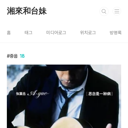
본문 바로가기
湘來和台妹
홈
태그
미디어로그
위치로그
방명록
중음
18