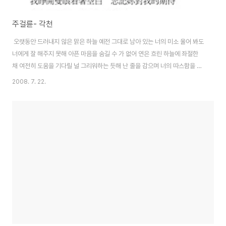
주걸륜- 각천
오랫동안 드러내지 않은 맑은 하늘 예전 그대로 남아 있는 너의 미소 울어 봐도
너에게 잘 해주지 못해 아픈 마음을 숨길 수 가 없어 연은 흐린 하늘에 좌절한
채 여전히 도움을 기다릴 널 그리워하는 듯해 난 줄을 감으며 너의 따스함을 다
시 느껴 내려 째는 한쪽의 적막은 나를 보며 미소지은 채 해줄 수 없는 약속을
2008. 7. 22.
하는데 어떻게 어떻게 넌 날 용서해 버렸어 난 영원히 우리의 이야기들과 내가
너에게 준 상처만을 생각해 날 용서할 수 없어 내가 이미 없어졌다고 생각해 주
길 바래 두 눈을 뜨고 하늘을 보며 나에 대한 너의 기대들을 지워버려 나의 부탁
을 남겨 둔 채 난 이제 떠나갈게 오랜만에 해석할려니깐..ㅠㅠ 콘서트 앨범으로
들을 때는 축축하고 눅눅한것이 듣기 좋더만 정규 앨범은 그 다지 마음에 들지
않는다...