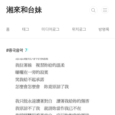
본문 바로가기
湘來和台妹
홈
태그
미디어로그
위치로그
방명록
중국음악
7