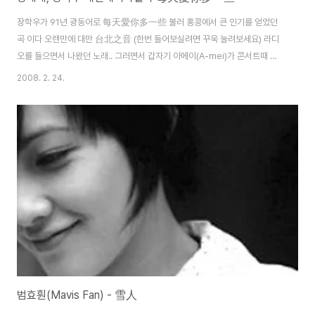
장학우가 91년 광동어로 每天愛你多一些 불러 홍콩에서 큰 인기를 얻었던
곡 이다 오랜만에 대만 台北之音 (한번 들어보실려면 꾸욱 눌려보세요) 라디
오를 들으면서 나왔던 노래.. 그러면서 갑자기 아메이(A-mei)가 콘서트때 부
른 노래도 생각나서 찾아보았다. 움..같은 멜로디 임에도 불구하고 서로 다른 미
2008. 2. 24.
묘한 차이가 느껴지는데 한번 들어보셔요~ 每天愛你多一些(광동어)-장학
우 mui tin ngoi nei do jat se 無求甚麽 無尋甚麽 突破天地 但求夜深
mou kau sam mo mou tsam sam mo dak po tin dei daan kau je
sam 奔波以後 能望見你 你可否知道麽 ban bo ji hau nang mong
gin nei nei ho fau dzi dou mo 平凡亦可 平淡亦可..
범효훤(Mavis Fan) - 雪人