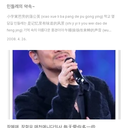
민들레의 약속~
小学篱芭旁的蒲公英 (xiao xue li ba pang de pu gong ying) 학교 옆
담길 민들레는 是记忆里有味道的风景 (shi ji yi li you wei dao de
feng jing) 기억 속의 아름다운 풍경이야 午睡操场传来蝉的声音 (wu
shui cao chang zhuan lai chan de sheng yin) 낮잠 잘 때 운동장에서
2008. 4. 26.
들려오던 매미소리는 多少年后也还是很好听 (duo shao nian hou ye
hai shi hen hao ting) 몇 년 후에 들어도 여전히 듣기 좋아 将愿望折纸飞
机寄成信 (jiang yuan wang zhe zhi fei ji qi cheng xin) 소원을 빌며 적
은 종이를 비행기로 접어 편지를 보냈어 因为我们等不到那流星 (yin wei
wome..
장혜매, 장학우 매천애니다일사 每天愛你多一些