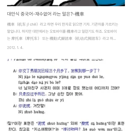
대만식 중국어-재수없어 라는 말은?-機車
機車（机车 jī chē）라고 하면 우리 한자로 읽으면 기차. 기관차를 가르키는
말입니다. 하지만 대만에서는 오토바이를 機車라고 일컫기도 하죠. 오토바이
는 摩托車（摩托车） 또는 機動式腳踏車（机动式脚踏车）라고 하고,
대만 사투리로 歐都拜（欧都拜） 또는 ki chhia라고 합니다. 일반적으로는
2012. 1. 4.
摩托车, 机车가 많이 쓰입니다. 대만 젊은이들 사이에서는 기관차나 오토바
이가 아닌 의미로 機車라는 단어를 많이 사용합니다 원래는 대만 본성인들이
대만 사투리로 "欠姦" 심하게는 "膣屄"라고 욕을 했는데 90년대 학생들 사이
에서 그게 고상하지 못하다고 여기거나 혹은 장난으로 말을 만들다 "膣屄"의
첫 글자와 발음이 비슷한 "機"를 쓰면서 "機車"라는 말이 생기게 되었죠. "機
車"라고 쓰이면서 원래는 심한 욕이었는데 학생들..