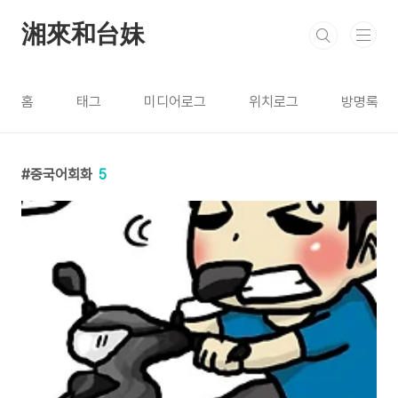
본문 바로가기
湘來和台妹
홈
태그
미디어로그
위치로그
방명록
중국어회화
5