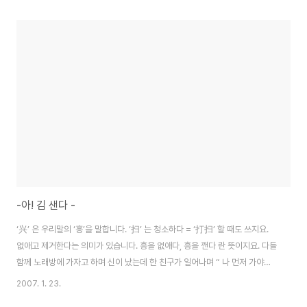
-아! 김 샌다 -
‘兴’ 은 우리말의 ‘흥’을 말합니다. ‘扫’ 는 청소하다 = ‘打扫’ 할 때도 쓰지요.
없애고 제거한다는 의미가 있습니다. 흥을 없애다, 흥을 깬다 란 뜻이지요. 다들
함께 노래방에 가자고 하며 신이 났는데 한 친구가 일어나며 “ 나 먼저 가야겠
어” 이러면 분위기 썰렁해지겠죠? 이럴 때 쓸 수 있는 말이에요. (대사) “她请
2007. 1. 23.
客你别扫兴” 걔가 한턱 낸다는데 너 분위기 깨지마. ( 우리 김 빠지게 하지마)