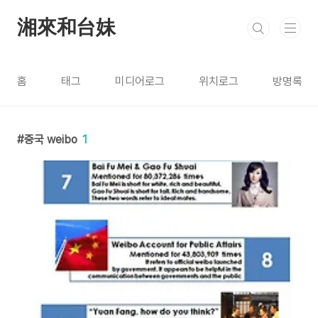
본문 바로가기
湘來和台妹
홈
태그
미디어로그
위치로그
방명록
중국 weibo
1