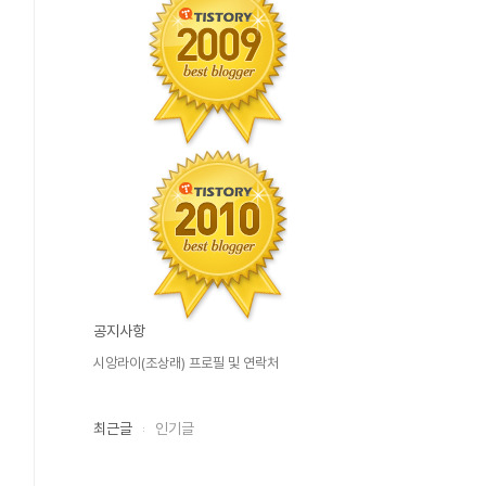
공지사항
시앙라이(조상래) 프로필 및 연락처
최근글
인기글