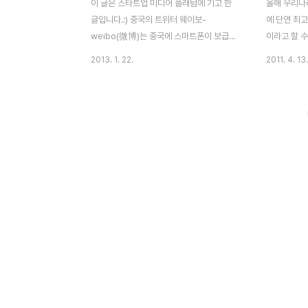
이 글은 스타트업 미디어 플래텀에 기고 한
올해 우리나
글입니다.:) 중국의 트위터 웨이보-
에 단연 최고
weibo(微博)는 중국에 스마트폰이 보급되
이라고 할 수
면서 많은 사람들이 사용하고 있는 SNS 서
은 인구를 
2013. 1. 22.
2011. 4. 13.
비스중에 하나이다. CNNIC (중국인터넷정
네트워크서비
보네트워크센터 -中国互联网信息中心)의
르면 올해 
2013년 1월 자료를 확인해보면 인터넷 사용
12일 연일 
자 수는 5억3800만명이다. 그 중에 웨이보
쯤 중국에 
를 사용하고 있는 회원수가 4억명 가까이 되
서 합작파트
고 있으며 중국인들이 애용하는 SNS 플랫폼
이고, 구두
이라고 할 수 있다. 대륙의 대표 SNS 웨이보
다.이와 관
(微博), 사용자수 세계1위 이전 글을 참조하
baibook
면 웨이보에 대해 자세히 알 수 있다. 이제 웨
다.Busine
이보는 단순 SNS의 기능에서 벗어나 중국
최대포털 바이
사회 전반적으로 큰 영향을 끼치고 있으며 개
이 합작해서
인뿐만 아니라 정부기관 및 기업들도 모두 공
고 한다. 
식웨이보를 운영하고 있다...
주크버그가 직