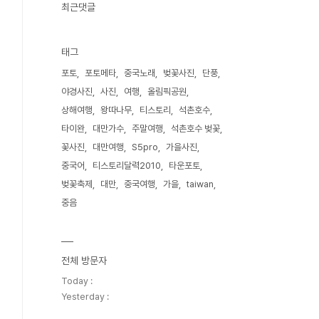
최근댓글
태그
포토
포토메타
중국노래
벚꽃사진
단풍
야경사진
사진
여행
올림픽공원
상해여행
왕따나무
티스토리
석촌호수
타이완
대만가수
주말여행
석촌호수 벚꽃
꽃사진
대만여행
S5pro
가을사진
중국어
티스토리달력2010
타운포토
벚꽃축제
대만
중국여행
가을
taiwan
중음
전체 방문자
Today :
Yesterday :