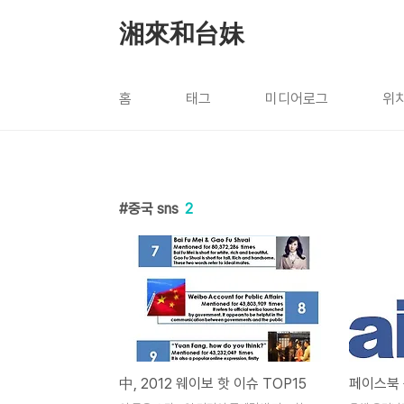
본문 바로가기
湘來和台妹
홈
태그
미디어로그
위
중국 sns
2
中, 2012 웨이보 핫 이슈 TOP15