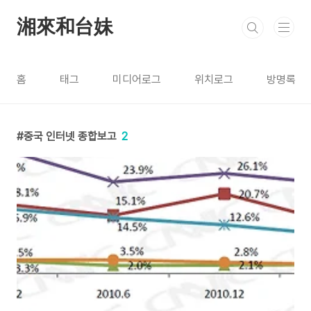
본문 바로가기
湘來和台妹
홈
태그
미디어로그
위치로그
방명록
중국 인터넷 종합보고
2