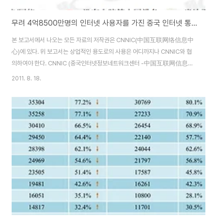
무려 4억8500만명의 인터넷 사용자를 가진 중국 인터넷 통계보고(CNNIC)
본 보고서에서 나오는 모든 자료의 저작권은 CNNIC(中国互联网络信息中
心)에 있다. 위 보고서는 상업적인 용도로의 사용은 어디까지나 CNNIC와 협
의하여야 한다. CNNIC (중국인터넷정보네트워크센터 -中国互联网信息中
心)에서 지난달 중순에 中国互联网络发展状况统计报告 제28차 중국인
2011. 8. 18.
터넷발전상황통계보고를 발표 했다. 보고서에 따르면 지난 6월 한달동안 중국
대륙의 31개 성(省)·자치구·직할시에 대해 유무선 전화와 인터넷을 통해 측정
했다고 밝혔다. 원문 주소 :
http://www.cnnic.cn/research/bgxz/tjbg/201107/t20110719_22120.html
이번 보고서에서는 주목해야할 부분은 인터넷 사용자 규모가 아닌가 싶다. 6개
월만 3천만명이 증가하고 있다. 우리와 비교할 수 없지만..