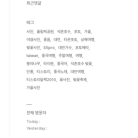
최근댓글
태그
사진
올림픽공원
석촌호수
포토
가을
야경사진
중음
대만
타운포토
상해여행
벚꽃사진
S5pro
대만가수
포토메타
taiwan
중국여행
주말여행
여행
왕따나무
타이완
중국어
석촌호수 벚꽃
단풍
티스토리
중국노래
대만여행
티스토리달력2010
꽃사진
벚꽃축제
가을사진
전체 방문자
Today :
Yesterday :