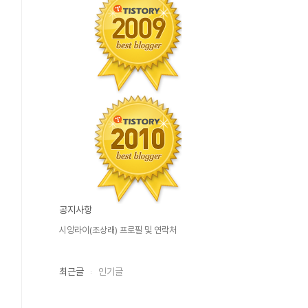
공지사항
시앙라이(조상래) 프로필 및 연락처
최근글
인기글