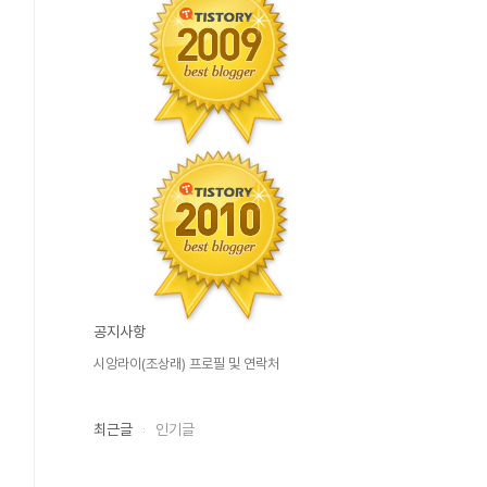
공지사항
시앙라이(조상래) 프로필 및 연락처
최근글
인기글