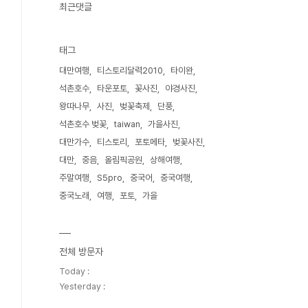
최근댓글
태그
대만여행
티스토리달력2010
타이완
석촌호수
타운포토
꽃사진
야경사진
왕따나무
사진
벚꽃축제
단풍
석촌호수 벚꽃
taiwan
가을사진
대만가수
티스토리
포토메타
벚꽃사진
대만
중음
올림픽공원
상해여행
주말여행
S5pro
중국어
중국여행
중국노래
여행
포토
가을
전체 방문자
Today :
Yesterday :