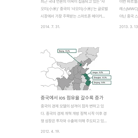
최근 국내 언론의 이목이 집중되고 있는 ‘샤
이번 바르셀
오미(小米)’ 중국의 ‘샤오미(小米)’는 글로벌
레스(MWC)
시장에서 가장 주목받는 스마트폰 메이커이
아닌 중국 
자 브랜드다. 최고 사양에 근접한 스마트폰을
재 중국 스
2014. 7. 31.
2013. 3. 13
내놓고 있지만, 가격은 기존 메이커에 비해
(华为), 레
절반 정도 밖에 되지 않는다. 별도의 오프라
샤오미(小米
인 매장 없이 온라인에서만 제품을 파는 방식
레노보(联想)
으로 비용과 이윤을 낮게 책정해 스마트폰을
행사에서 미
저렴하게 판매하는 것이다. 또한 홍보방식 역
이미 각종 I
시 독특하다. 기존 메이커들이 선호하는 TV
트폰 업체의
등 매체 광고보다 웨이보 등 소셜네트워크를
제목의 기사
활용한 홍보 전략을 세우는 것으로 유명하다.
는 ‘어센드P
샤오미(小米, Xiaomi)의 MI 로고를 뒤집으
시, ZTE는
중국에서 ios 점유율 갈수록 증가
면 샤오미(小米)는 중국어로 ‘좁쌀’을 의미하
도인 동영상
지만, 자신의 로고인 ‘MI’에서 그 특징과 회사
를 내장하여
중국의 경제 모델의 성격이 점차 변하고 있
의 비전을 함축적으로 드러내고 있다. MI 로
어폭스 OS
다. 중국의 경제 개혁 개방 정책 시작 이후 경
고는 ..
있다..
쟁 성장은 투자와 수출에 의해 주도되고 있
다."새로운 중국"의 성장은 소매, 국내 운송,
2012. 4. 19.
여행, 레저 및 건강 관리 등의 서비스 산업을