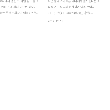
로나에서 열린 '모바일 월드 콩그
최근 중국 스마트폰 국내에서 출시된다는 소
 2013' 의 최대 이슈는 삼성이
식을 언론을 통해 접한적이 있을 것이다.
스마트폰 제조회사가 아닐까? 현
ZTE(中兴), Huawei(华为), 小米
마트폰 시장을 이끌고 있는 화웨이
(Xiaomi), OPPO(欧珀) 등 중국에도 이미
.
2012. 12. 13.
노보(联想), ZTE(中兴) 그리고
많은 휴대폰 제조사가 있고 상당히 많은 제품
) 이번 행사에서 화웨이(华为),
을 출시하고 있다.지난 11월 중국 대표 스마
, ZTE(中兴) 3개 회사는 이번
트폰 제조회사인 ZTE(中兴)은 저가형 스마
디어 주목을 가장 많이 받았다.
트폰 ‘Z폰(Z phone)’의 한국 판매를 시작했
T 매체에서 한번쯤은 '중국 스마
으며 G마켓을 통해 판매했으며, 틈새시장을
 약진 혹은 추격'이라는 비슷한
제대로 공략하-저가 스마트폰 시장을 나름
를 접했을 것이다. 화웨이(华为)
성공적인 실적을 올렸다. 그리고 얼마전에는
2′라는 최고속 LTE 스마트폰 출
화웨이(Huawei-华为)에서도 한국시장 진
 '그랜드 메모' 큰 화면의 주된 용
출을 선언한 바 있다. 지난 12일 OPPO
 재생에 맞춰 돌비디지털플러스
Find 5가 공개되었으며 그 내용을 살펴보고
 출시 발표했으며, 세계최초 파이
자 한다.감성 흔드는 광고로 성공한 중국의
를 사용한 스마트폰을 준비하고
토종 휴대폰 OPPO(欧珀) 2004년도 설립
되었으며 ..