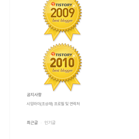
공지사항
시앙라이(조상래) 프로필 및 연락처
최근글
인기글