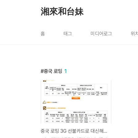
본문 바로가기
湘來和台妹
홈
태그
미디어로그
위
중국 로밍
1
중국 로밍 3G 선불카드로 대신해보자!