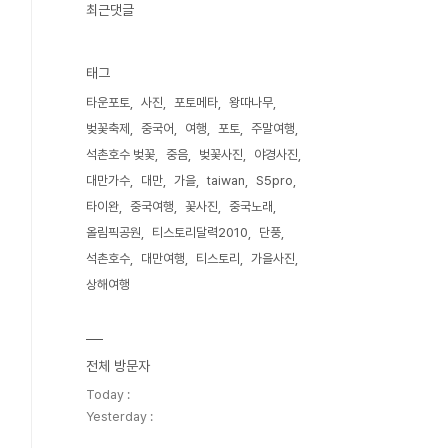
최근댓글
태그
타운포토
사진
포토메타
왕따나무
벚꽃축제
중국어
여행
포토
주말여행
석촌호수 벚꽃
중음
벚꽃사진
야경사진
대만가수
대만
가을
taiwan
S5pro
타이완
중국여행
꽃사진
중국노래
올림픽공원
티스토리달력2010
단풍
석촌호수
대만여행
티스토리
가을사진
상해여행
전체 방문자
Today :
Yesterday :