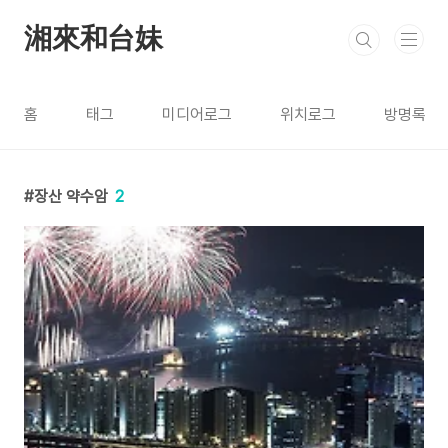
본문 바로가기
湘來和台妹
홈
태그
미디어로그
위치로그
방명록
장산 약수암
2