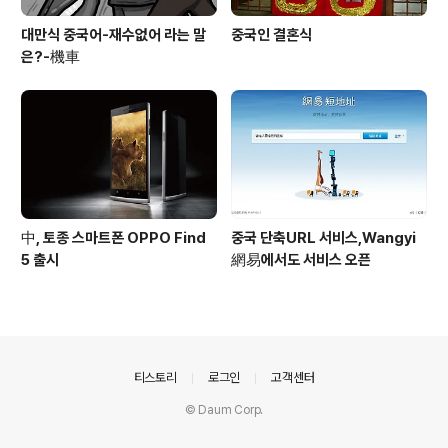
대만식 중국어-재수없어 라는 말
중국인 결혼식
은?-機車
中, 토종 스마트폰 OPPO Find
중국 단축URL 서비스,Wangyi
5 출시
網易에서도 서비스 오픈
의안내
티스토리
로그인
고객센터
© Daum Corp.