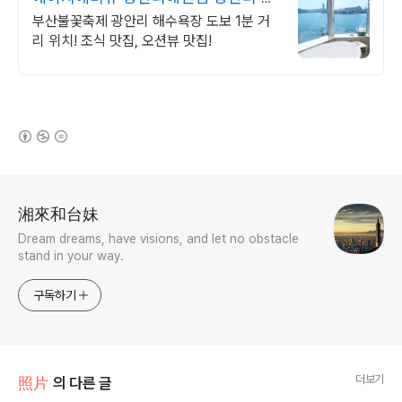
수욕장 1분 거리
부산불꽃축제 광안리 해수욕장 도보 1분 거
리 위치! 조식 맛집, 오션뷰 맛집!
(새창열림)
로그 정보
湘來和台妹
Dream dreams, have visions, and let no obstacle
stand in your way.
구독하기
더보기
照片
의 다른 글