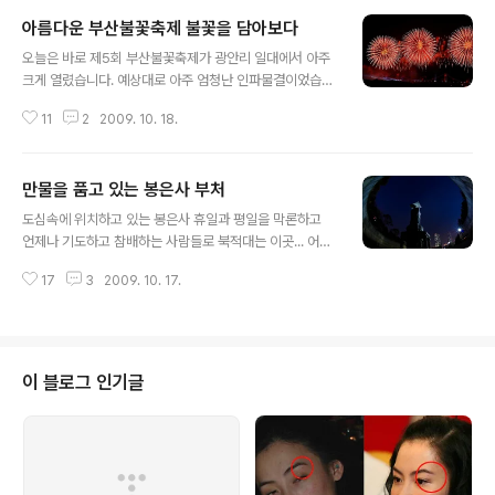
아름다운 부산불꽃축제 불꽃을 담아보다
글 내용
오늘은 바로 제5회 부산불꽃축제가 광안리 일대에서 아주
크게 열렸습니다. 예상대로 아주 엄청난 인파물결이었습니
다. 올해의 주제는 ‘2009 Love Story in Busan'입니다.
11
2
2009. 10. 18.
다양한 사랑이야기를 옴니버스 형태로 구성되었는데요. 축
제는 8만여발의 불꽃과 불새, 레이저, 조명, LEC영상, 음악
이 함께하는 스토리텔링 불꽃쇼가 펼쳐졌습니다. 이제 막
만물을 품고 있는 봉은사 부처
찍은사진 메모리꺼내어 대충 리사이징만 한거라.. 제대로
글 내용
된건 다음편에서 올리도록하고 먼저 부산불꽃축제 올해의
도심속에 위치하고 있는 봉은사 휴일과 평일을 막론하고
사진 구경해보세요
언제나 기도하고 참배하는 사람들로 북적대는 이곳... 어안
으로 담아보는 야경은 참 아름답다
17
3
2009. 10. 17.
이 블로그 인기글