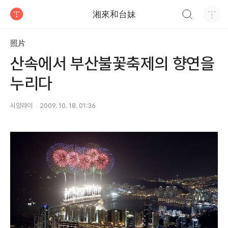
검색하기
湘來和台妹
티스토리
照片
산속에서 부산불꽃축제의 향연을
누리다
시앙라이
2009. 10. 18. 01:36