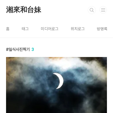
본문 바로가기
湘來和台妹
홈
태그
미디어로그
위치로그
방명록
일식사진찍기
3