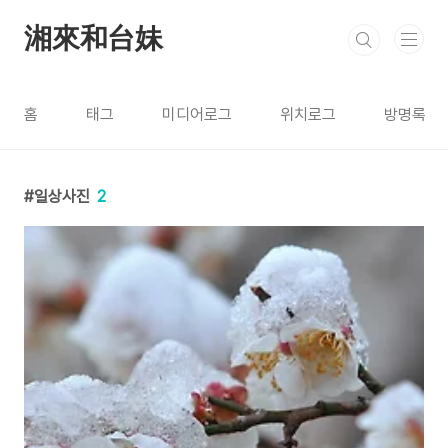
본문 바로가기
湘來和台妹
홈
태그
미디어로그
위치로그
방명록
일상사진
2