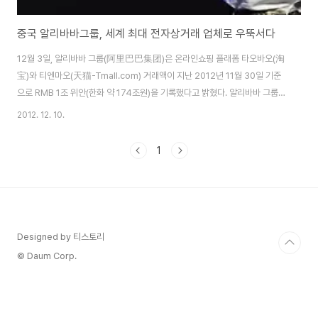
중국 알리바바그룹, 세계 최대 전자상거래 업체로 우뚝서다
12월 3일, 알리바바 그룹(阿里巴巴集团)은 온라인쇼핑 플래폼 타오바오(淘
宝)와 티엔마오(天猫-Tmall.com) 거래액이 지난 2012년 11월 30일 기준
으로 RMB 1조 위안(한화 약 174조원)을 기록했다고 밝혔다. 알리바바 그룹
CEO인 마윈(马云)은 지난 9월, 올해 타오바오 거래액이 1조가 넘을것으로 호
2012. 12. 10.
언장담한 바 있다.알리바바 그룹의 마윈(马云) CEO는 “중국 온라인 커머스
시장에 소셜네트워크 SNS가 활용되면서 많은 변화와 중국 인터넷시장에서 의
1
미있는 수치"라고 밝혔다. 타오바오닷컴과 티엔마오닷컴은 중국 최대의 인터
넷 쇼핑몰로 중국 전체 인터넷 거래의 약 85%를 차지하고 있다. 두 사이트의
11개월간 매출은 지난해 중국 전체 소매판매액 18.4조 위안의 5.4%에 달하
는 수치다.알리바..
Designed by 티스토리
© Daum Corp.