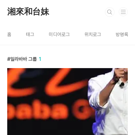
본문 바로가기
湘來和台妹
홈
태그
미디어로그
위치로그
방명록
일라바바 그룹
1