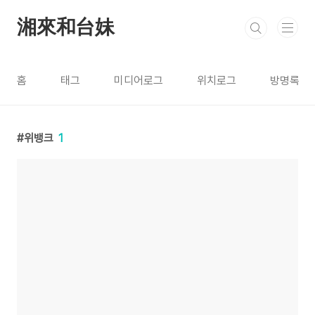
본문 바로가기
湘來和台妹
홈
태그
미디어로그
위치로그
방명록
위뱅크
1