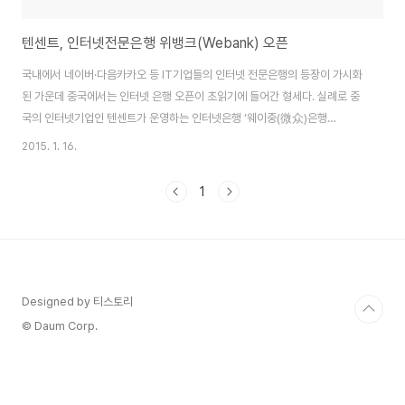
텐센트, 인터넷전문은행 위뱅크(Webank) 오픈
국내에서 네이버·다음카카오 등 IT기업들의 인터넷 전문은행의 등장이 가시화
된 가운데 중국에서는 인터넷 은행 오픈이 초읽기에 들어간 형세다. 실례로 중
국의 인터넷기업인 텐센트가 운영하는 인터넷은행 ‘웨이중(微众)은행
(WeBank)’의 웹사이트가 오픈되었다. 지난 7월 텐센트(腾讯)와 바이예위엔
2015. 1. 16.
(百业源)투자유한공사, 리예(立业)부동산 등 3개 기업이 함께 참여해 설립한
위뱅크는 중국 내 민영은행 설립 허가를 받았다. 중국 최초의 민간 인터넷 은행
1
인 셈이다. 위뱅크의 서비스 영역은 개인-기업-해외 뱅킹 등을 포함하고 있다.
위뱅크의 총 등록자본은 30억 위안(한화 약 5283억원)으로 이중 텐센트 지분
비중이 30%로 가장 높으며, 바이예위엔과 리예는 각각 20%를 보유하고 있
다. 그외 7명 주주가 나머지 30..
Designed by 티스토리
© Daum Corp.