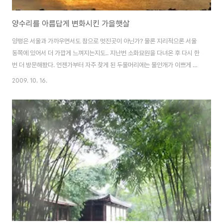
양수리를 아름답게 변화시킨 가을햇살
양평은 서울과 가까우면서도 참으로 멋진곳이 아닌가? 물론 지리적으론 서울
동쪽에 있어서 더 가깝게 느껴지는지도.. 지난번 소화묘원을 다녀온 후 다시 한
번 더 방문해봤다. 언젠가부터 자주 찾게 된 두물머리에는 물안개가 이쁘게 피
어나고 있고, 이른 시각인데도 도로에는 벌써 차들이 움직이고 있다. 날이 밝아
2009. 10. 16.
오면서 양수리의 아침을 깨우고 있다. 예전에는 자연을 만끽할 틈이 없어서(물
론 핑계다 ㅡ.ㅡ; ) 물안개도 자주 보질 못했으나 이렇게 계절마다 각각의 자연
현상을 눈으로보고 다시 사진으로 담을 수 있다는게 너무 행복하다. 그리고 다
시 하늘을 바라보니 멋진 주말 아침이라고 환하게 비추는데, 정말 한폭의 그림
이 아닌가? 위 사진을 보고 있노라면 중국 당나라 시대의 왕유(王維) 시인이
생각난다. 빈 산 사람 아니 ..