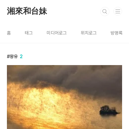
본문 바로가기
湘來和台妹
홈
태그
미디어로그
위치로그
방명록
왕유
2