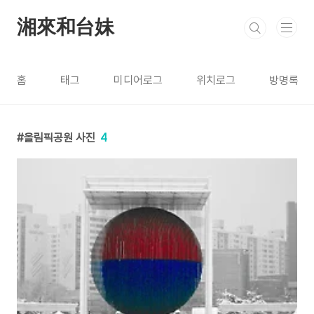
본문 바로가기
湘來和台妹
홈
태그
미디어로그
위치로그
방명록
올림픽공원 사진
4