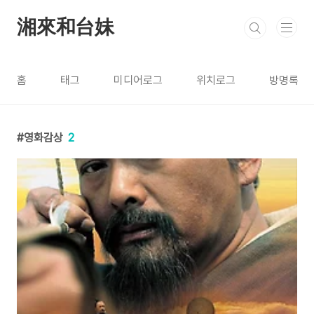
본문 바로가기
湘來和台妹
홈
태그
미디어로그
위치로그
방명록
영화감상
2