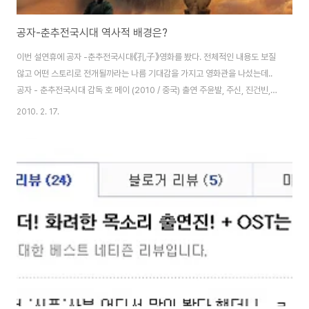
공자-춘추전국시대 역사적 배경은?
이번 설연휴에 공자 -춘추전국시대《孔子》영화를 봤다. 전체적인 내용도 보질
않고 어떤 스토리로 전개될까라는 나름 기대감을 가지고 영화관을 나섰는데..
공자 - 춘추전국시대 감독 호 메이 (2010 / 중국) 출연 주윤발, 주신, 진건빈,
육의 상세보기 우선 영화를 보기전에 어느정도에 역사적 지식없이 그냥본다면
2010. 2. 17.
지루할지도 모른다. 단순히 적벽대전과 같은 큰 스케일의 전쟁장면은 별로 없
고, 계도적인 내용이 깔려있어 췟~이게 뭐야..? 할지도 모른다 공자가 살던 시
대는 어땠을까? 공자(孔子)는 기원전 551년에 태어나 기원전 479년에 죽었
다. 시대적으로 말하면 춘추시대(春秋時代) 말기에 해당한다. 춘추시대(春秋
時代)에 접어들면서 주왕조의 봉건제도는 서서히 붕괴되기 시작했다. 그러나
완전히 붕괴된 상태는 아니..