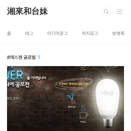
본문 바로가기
湘來和台妹
홈
태그
미디어로그
위치로그
방명록
에스젠 글로벌
1