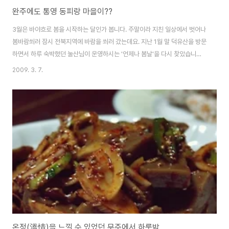
완주에도 통영 동피랑 마을이??
3월은 바야흐로 봄을 시작하는 달인가 봅니다. 주말이라 지친 일상에서 벗어나
봄바람쐬러 잠시 전북지역에 바람을 쐬러 갔는데요. 지난 1월 말 덕유산을 방문
하면서 하루 숙박했던 눌산님이 운영하시는 '언제나 봄날'을 다시 찾았습니다.
그리고 이번에도 저와 함께 동행한 해피아름드리님~^^ 이번에는 눌산형님과
2009. 3. 7.
형수님 해피아름드리님 그리고 시앙라이 저 이렇게 4명이 봄바람을 쐬러 가다
가 17번국도에서 들린곳 전북 완주군 경천면에 위치한 용복마을입니다. 용복
마을은 '이쁜 마을 만들기' 사업으로 마을 벽면에 이쁜 그림으로 이루어져 있었
습니다^^ 그리고 마을 어귀에는 타일로 이쁘게 지도를 꾸며 놓았네요. 17번 국
도에서 볼 수 있는 벽면입니다 용복마을 in 미술로 말걸기~ 라는 문구가 눈에
확 들어오는데요. 들어가기 ..
온정(溫情)을 느낄 수 있었던 무주에서 하룻밤