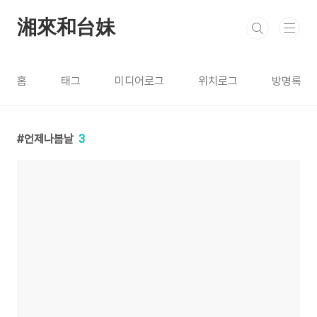
본문 바로가기
湘來和台妹
홈
태그
미디어로그
위치로그
방명록
언제나봄날
3