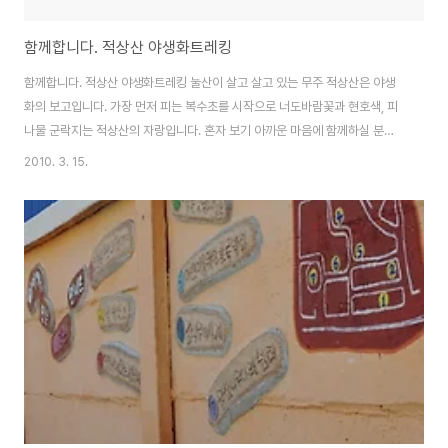
함께합니다. 적상산 야생화트레킹
함께합니다. 적상산 야생화트레킹 눌산이 살고 살고 있는 무주 적상산은 야생
화의 보고입니다. 가장 먼저 피는 복수초를 시작으로 너도바람꽃과 현호색, 피
나물 군락지는 적상산의 자랑입니다. 혼자 보기 아까운 마음에 함께하실 분을
모십니다. - 일시 : 2010년 3월 20일(토) 19시 - 3월 21일(일) 13시 / 1박2
2010. 3. 15.
일 - 장소 : 무주 적상산 아래 '여행자의 집 언제나 봄날' (http://nulsan.net) -
주관 : 눌산 (http://nulsan.net/notice/732) - 인원 : 10명 미만 - 준비물 :
간편한 산행복장, 간식, 각자 마실 酒 - 주요일정 : 언제나 봄날 숙박-저녁 식사
와 음주 시간-조식 후 적상산 명소 탐방-복수초, 야생화 군락지 트레킹(약 2시
간 내외) - 난이도..