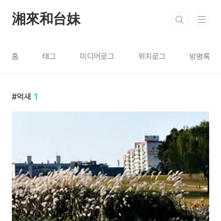
본문 바로가기
湘來和台妹
홈
태그
미디어로그
위치로그
방명록
억새
1